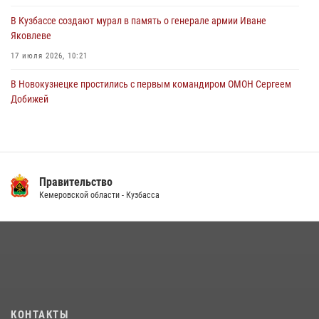
В Кузбассе создают мурал в память о генерале армии Иване
Яковлеве
17 июля 2026, 10:21
В Новокузнецке простились с первым командиром ОМОН Сергеем
Добижей
12 июля 2026, 06:54
Росгвардейцы задержали горожанина, воспользовавшегося
мотоциклом без разрешения владельца
Правительство
14 июля 2026, 08:52
1
Кемеровской области - Кузбасса
Кузбасский спецназ принял участие в сборе снайперов Сибирского
округа Росгвардии
24 июля 2026, 10:35
3
Росгвардейцы задержали мужчину, вырвавшего у горожанки пакет
с покупками
20 июля 2026, 08:52
1
КОНТАКТЫ