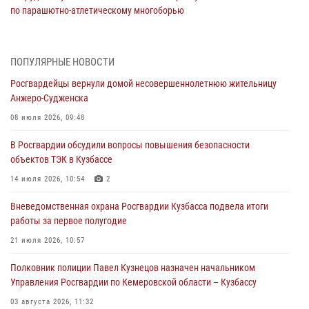
по парашютно-атлетическому многоборью
04 августа 2026, 10:48
2
Кузбассовцы высоко оценили качество предоставления
ПОПУЛЯРНЫЕ НОВОСТИ
государственных услуг подразделениями ЛРР Росгвардии
Росгвардейцы вернули домой несовершеннолетнюю жительницу
04 августа 2026, 09:42
Анжеро-Судженска
Росгвардейцы помогли разыскать троих юных путешественников из
08 июля 2026, 09:48
Новокузнецка
В Росгвардии обсудили вопросы повышения безопасности
04 августа 2026, 08:42
объектов ТЭК в Кузбассе
Росгвардейцы задержали нарушителя общественного порядка в
14 июля 2026, 10:54
2
охраняемой кемеровской гостинице
Вневедомственная охрана Росгвардии Кузбасса подвела итоги
04 августа 2026, 07:41
работы за первое полугодие
Кемеровские росгвардейцы пресекли попытку хищения товара
21 июля 2026, 10:57
путем подмены ценника (ВИДЕО)
Полковник полиции Павел Кузнецов назначен начальником
04 августа 2026, 06:32
1
Управления Росгвардии по Кемеровской области – Кузбассу
03 августа 2026, 11:32