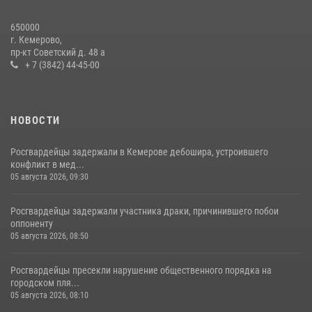
Росгвардейцы задержали новокузнечанку при попытке вынести из
650000
гипермаркета товары на 13 тысяч рублей (ВИДЕО)
г. Кемерово,
пр-кт Советский д. 48 а
16 июля 2026, 06:43
1
1
+ 7 (3842) 44-45-00
НОВОСТИ
Росгвардейцы задержали в Кемерове дебошира, устроившего
конфликт в мед...
05 августа 2026, 09:30
Росгвардейцы задержали участника драки, причинившего побои
оппоненту
05 августа 2026, 08:50
Росгвардейцы пресекли нарушение общественного порядка на
городском пля...
05 августа 2026, 08:10