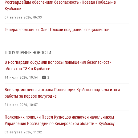
Росгвардейцы обеспечили безопасность «Поезда Победы» в
Кузбассе
07 августа 2026, 06:33
Генерал-полковник Олег Плохой поздравил специалистов
организационно-штатных подразделений Росгвардии с
профессиональным праздником
07 августа 2026, 05:32
ПОПУЛЯРНЫЕ НОВОСТИ
В Росгвардии обсудили вопросы повышения безопасности
С 1 сентября 2026 года вступает в силу новый федеральный закон о
объектов ТЭК в Кузбассе
частной охранной деятельности
14 июля 2026, 10:54
2
06 августа 2026, 10:19
Вневедомственная охрана Росгвардии Кузбасса подвела итоги
Росгвардейцы задержали предполагаемого виновника причинения
работы за первое полугодие
ножевого ранения кемеровчанину
21 июля 2026, 10:57
06 августа 2026, 09:18
Полковник полиции Павел Кузнецов назначен начальником
Росгвардейцы задержали мужчину, повредившего имущество
Управления Росгвардии по Кемеровской области – Кузбассу
горожанки
03 августа 2026, 11:32
06 августа 2026, 08:17
1