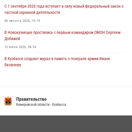
С 1 сентября 2026 года вступает в силу новый федеральный закон о
Росгвардейцы пресекли противоправные действия и защитили
частной охранной деятельности
новокузнечанку от агрессивного знакомого
06 августа 2026, 10:19
06 августа 2026, 07:16
В Новокузнецке простились с первым командиром ОМОН Сергеем
Добижей
12 июля 2026, 06:54
В Кузбассе создают мурал в память о генерале армии Иване
Яковлеве
17 июля 2026, 10:21
Росгвардейцы задержали горожанина, воспользовавшегося
мотоциклом без разрешения владельца
Правительство
14 июля 2026, 08:52
1
Кемеровской области - Кузбасса
Кузбасский спецназ принял участие в сборе снайперов Сибирского
округа Росгвардии
24 июля 2026, 10:35
3