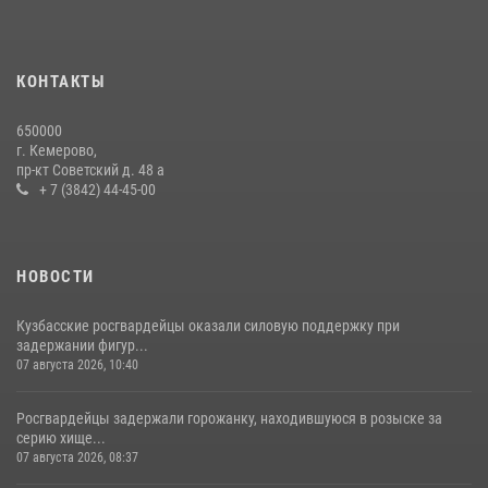
Росгвардейцы задержали мужчину, вырвавшего у горожанки пакет
с покупками
20 июля 2026, 08:52
1
КОНТАКТЫ
Сотрудники ОМОН «Оберег» провели встречу с воспитанниками
650000
детского дома в рамках всероссийской акции
г. Кемерово,
пр-кт Советский д. 48 а
20 июля 2026, 10:54
2
+ 7 (3842) 44-45-00
НОВОСТИ
Кузбасские росгвардейцы оказали силовую поддержку при
задержании фигур...
07 августа 2026, 10:40
Росгвардейцы задержали горожанку, находившуюся в розыске за
серию хище...
07 августа 2026, 08:37