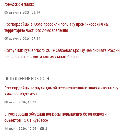
городском пляже
05 августа 2026, 08:10
Росгвардейцы в Юрге пресекли попытку проникновения на
территорию частного домовладения
05 августа 2026, 07:45
Сотрудник кузбасского СОБР завоевал бронзу чемпионата России
по парашютно-атлетическому многоборью
04 августа 2026, 10:48
2
Кузбассовцы высоко оценили качество предоставления
ПОПУЛЯРНЫЕ НОВОСТИ
государственных услуг подразделениями ЛРР Росгвардии
Росгвардейцы вернули домой несовершеннолетнюю жительницу
04 августа 2026, 09:42
Анжеро-Судженска
Росгвардейцы помогли разыскать троих юных путешественников из
08 июля 2026, 09:48
Новокузнецка
В Росгвардии обсудили вопросы повышения безопасности
04 августа 2026, 08:42
объектов ТЭК в Кузбассе
Росгвардейцы задержали нарушителя общественного порядка в
14 июля 2026, 10:54
2