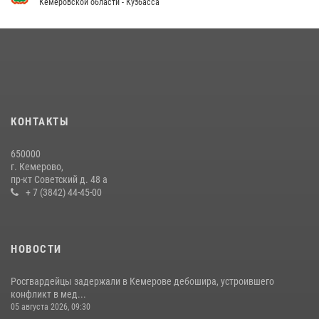
Кемеровской области - Кузбасса
Кузбасский спецназ принял участие в сборе снайперов Сибирского
округа Росгвардии
24 июля 2026, 10:35
3
Росгвардейцы задержали мужчину, вырвавшего у горожанки пакет
с покупками
20 июля 2026, 08:52
1
КОНТАКТЫ
Росгвардейцы задержали новокузнечанку при попытке вынести из
650000
гипермаркета товары на 13 тысяч рублей (ВИДЕО)
г. Кемерово,
пр-кт Советский д. 48 а
16 июля 2026, 06:43
1
1
+ 7 (3842) 44-45-00
НОВОСТИ
Росгвардейцы задержали в Кемерове дебошира, устроившего
конфликт в мед...
05 августа 2026, 09:30