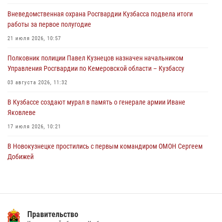
охраняемой кемеровской гостинице
Вневедомственная охрана Росгвардии Кузбасса подвела итоги
04 августа 2026, 07:41
работы за первое полугодие
Кемеровские росгвардейцы пресекли попытку хищения товара
21 июля 2026, 10:57
путем подмены ценника (ВИДЕО)
Полковник полиции Павел Кузнецов назначен начальником
04 августа 2026, 06:32
1
Управления Росгвардии по Кемеровской области – Кузбассу
03 августа 2026, 11:32
В Кузбассе создают мурал в память о генерале армии Иване
Яковлеве
17 июля 2026, 10:21
В Новокузнецке простились с первым командиром ОМОН Сергеем
Добижей
12 июля 2026, 06:54
Росгвардейцы задержали горожанина, воспользовавшегося
мотоциклом без разрешения владельца
Правительство
14 июля 2026, 08:52
1