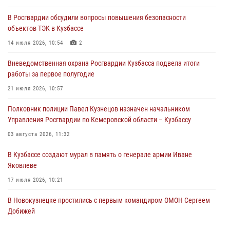
В Росгвардии обсудили вопросы повышения безопасности
Росгвардейцы задержали предполагаемого виновника причинения
объектов ТЭК в Кузбассе
ножевого ранения кемеровчанину
14 июля 2026, 10:54
2
06 августа 2026, 09:18
Вневедомственная охрана Росгвардии Кузбасса подвела итоги
Росгвардейцы задержали мужчину, повредившего имущество
работы за первое полугодие
горожанки
21 июля 2026, 10:57
06 августа 2026, 08:17
1
Полковник полиции Павел Кузнецов назначен начальником
Росгвардейцы пресекли противоправные действия и защитили
Управления Росгвардии по Кемеровской области – Кузбассу
новокузнечанку от агрессивного знакомого
03 августа 2026, 11:32
06 августа 2026, 07:16
В Кузбассе создают мурал в память о генерале армии Иване
Яковлеве
17 июля 2026, 10:21
В Новокузнецке простились с первым командиром ОМОН Сергеем
Добижей
12 июля 2026, 06:54