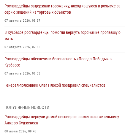
Росгвардейцы задержали горожанку, находившуюся в розыске за
серию хищений из торговых объектов
07 августа 2026, 08:37
В Кузбассе росгвардейцы помогли вернуть горожанке пропавшую
мать
07 августа 2026, 07:35
Росгвардейцы обеспечили безопасность «Поезда Победы» в
Кузбассе
07 августа 2026, 06:33
Генерал-полковник Олег Плохой поздравил специалистов
организационно-штатных подразделений Росгвардии с
профессиональным праздником
07 августа 2026, 05:32
ПОПУЛЯРНЫЕ НОВОСТИ
Росгвардейцы вернули домой несовершеннолетнюю жительницу
С 1 сентября 2026 года вступает в силу новый федеральный закон о
Анжеро-Судженска
частной охранной деятельности
08 июля 2026, 09:48
06 августа 2026, 10:19