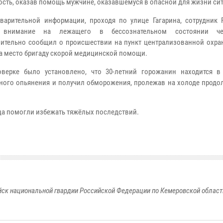
ость, оказав помощь мужчине, оказавшемуся в опасной для жизни си
арительной информации, проходя по улице Гагарина, сотрудник 
 внимание на лежащего в бессознательном состоянии ч
ительно сообщил о происшествии на пункт централизованной охран
а место бригаду скорой медицинской помощи.
верке было установлено, что 30-летний горожанин находится в
ного опьянения и получил обморожения, пролежав на холоде продо
а помогли избежать тяжёлых последствий.
к национальной гвардии Российской Федерации по Кемеровской области