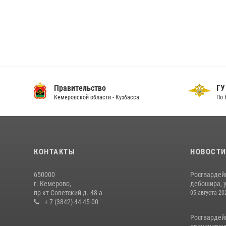
Правительство
ГУ
Кемеровской области - Кузбасса
По 
КОНТАКТЫ
НОВОСТ
650000
Росгвардей
г. Кемерово,
дебошира, у
пр-кт Советский д. 48 а
05 августа 20
+ 7 (3842) 44-45-00
Росгвардей