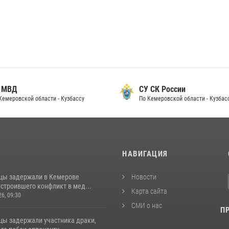
 МВД
СУ СК России
Кемеровской области - Кузбассу
По Кемеровской области - Кузбас
И
НАВИГАЦИЯ
цы задержали в Кемерове
Новости
строившего конфликт в мед...
Карта сайта
26, 09:30
СМИ о нас
П
цы задержали участника драки,