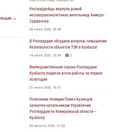
бронзу чемпионата России по парашютно-
атлетическому многоборью
Росгвардейцы вернули домой
несовершеннолетнюю жительницу Анжеро-
04 августа 2026, 10:48
2
ующая →
Судженска
Кузбассовцы высоко оценили качество
08 июля 2026, 09:48
предоставления государственных услуг
подразделениями ЛРР Росгвардии
В Росгвардии обсудили вопросы повышения
безопасности объектов ТЭК в Кузбассе
04 августа 2026, 09:42
14 июля 2026, 10:54
2
Росгвардейцы помогли разыскать троих
юных путешественников из Новокузнецка
Вневедомственная охрана Росгвардии
Кузбасса подвела итоги работы за первое
04 августа 2026, 08:42
полугодие
Росгвардейцы задержали нарушителя
21 июля 2026, 10:57
общественного порядка в охраняемой
кемеровской гостинице
Полковник полиции Павел Кузнецов
назначен начальником Управления
04 августа 2026, 07:41
Росгвардии по Кемеровской области –
Кузбассу
Кемеровские росгвардейцы пресекли
попытку хищения товара путем подмены
03 августа 2026, 11:32
ценника (ВИДЕО)