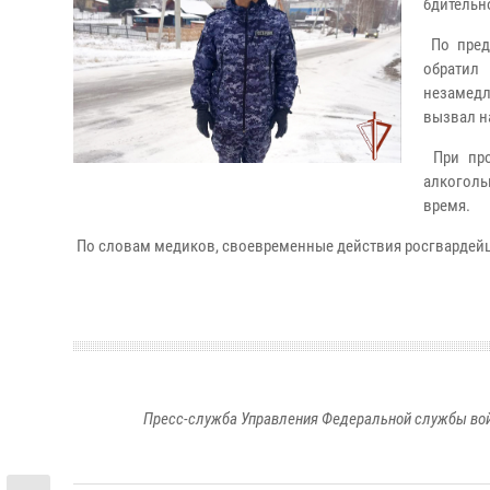
бдительн
По предв
обратил
незамедл
вызвал н
При про
алкоголь
время.
По словам медиков, своевременные действия росгвардейц
Пресс-служба Управления Федеральной службы войс