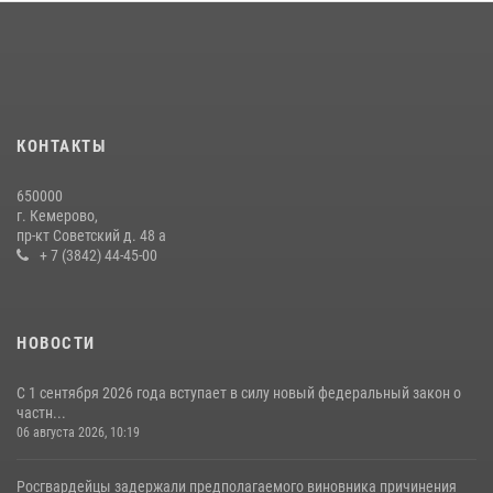
округа Росгвардии
24 июля 2026, 10:35
3
Росгвардейцы задержали мужчину, вырвавшего у горожанки пакет
с покупками
20 июля 2026, 08:52
1
КОНТАКТЫ
Росгвардейцы задержали новокузнечанку при попытке вынести из
650000
гипермаркета товары на 13 тысяч рублей (ВИДЕО)
г. Кемерово,
пр-кт Советский д. 48 а
16 июля 2026, 06:43
1
1
+ 7 (3842) 44-45-00
НОВОСТИ
С 1 сентября 2026 года вступает в силу новый федеральный закон о
частн...
06 августа 2026, 10:19
Росгвардейцы задержали предполагаемого виновника причинения