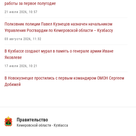
05 августа 2026, 08:10
работы за первое полугодие
Росгвардейцы в Юрге пресекли попытку проникновения на
21 июля 2026, 10:57
территорию частного домовладения
Полковник полиции Павел Кузнецов назначен начальником
05 августа 2026, 07:45
Управления Росгвардии по Кемеровской области – Кузбассу
03 августа 2026, 11:32
В Кузбассе создают мурал в память о генерале армии Иване
Яковлеве
17 июля 2026, 10:21
В Новокузнецке простились с первым командиром ОМОН Сергеем
Добижей
12 июля 2026, 06:54
Росгвардейцы задержали горожанина, воспользовавшегося
мотоциклом без разрешения владельца
Правительство
14 июля 2026, 08:52
1
Кемеровской области - Кузбасса
Кузбасский спецназ принял участие в сборе снайперов Сибирского