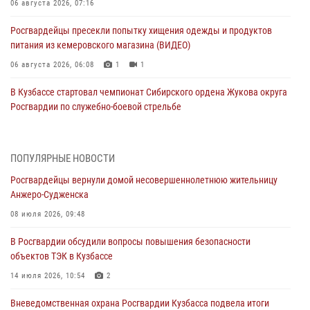
06 августа 2026, 07:16
Росгвардейцы пресекли попытку хищения одежды и продуктов
питания из кемеровского магазина (ВИДЕО)
06 августа 2026, 06:08
1
1
В Кузбассе стартовал чемпионат Сибирского ордена Жукова округа
Росгвардии по служебно-боевой стрельбе
05 августа 2026, 10:53
7
Росгвардейцы задержали в Кемерове дебошира, устроившего
ПОПУЛЯРНЫЕ НОВОСТИ
конфликт в медицинском учреждении
Росгвардейцы вернули домой несовершеннолетнюю жительницу
05 августа 2026, 09:30
Анжеро-Судженска
Росгвардейцы задержали участника драки, причинившего побои
08 июля 2026, 09:48
оппоненту
В Росгвардии обсудили вопросы повышения безопасности
05 августа 2026, 08:50
объектов ТЭК в Кузбассе
Росгвардейцы пресекли нарушение общественного порядка на
14 июля 2026, 10:54
2
городском пляже
Вневедомственная охрана Росгвардии Кузбасса подвела итоги