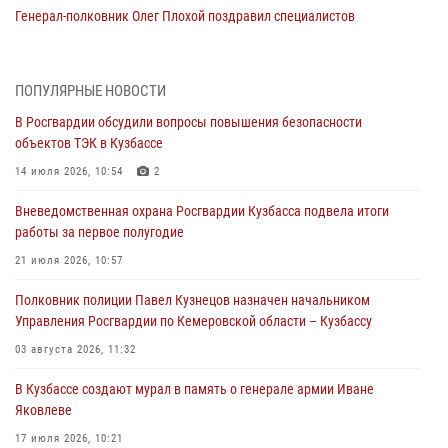
Генерал-полковник Олег Плохой поздравил специалистов
организационно-штатных подразделений Росгвардии с
профессиональным праздником
07 августа 2026, 05:32
ПОПУЛЯРНЫЕ НОВОСТИ
В Росгвардии обсудили вопросы повышения безопасности
С 1 сентября 2026 года вступает в силу новый федеральный закон о
объектов ТЭК в Кузбассе
частной охранной деятельности
14 июля 2026, 10:54
2
06 августа 2026, 10:19
Вневедомственная охрана Росгвардии Кузбасса подвела итоги
Росгвардейцы задержали предполагаемого виновника причинения
работы за первое полугодие
ножевого ранения кемеровчанину
21 июля 2026, 10:57
06 августа 2026, 09:18
Полковник полиции Павел Кузнецов назначен начальником
Росгвардейцы задержали мужчину, повредившего имущество
Управления Росгвардии по Кемеровской области – Кузбассу
горожанки
03 августа 2026, 11:32
06 августа 2026, 08:17
1
В Кузбассе создают мурал в память о генерале армии Иване
Росгвардейцы пресекли противоправные действия и защитили
Яковлеве
новокузнечанку от агрессивного знакомого
17 июля 2026, 10:21
06 августа 2026, 07:16