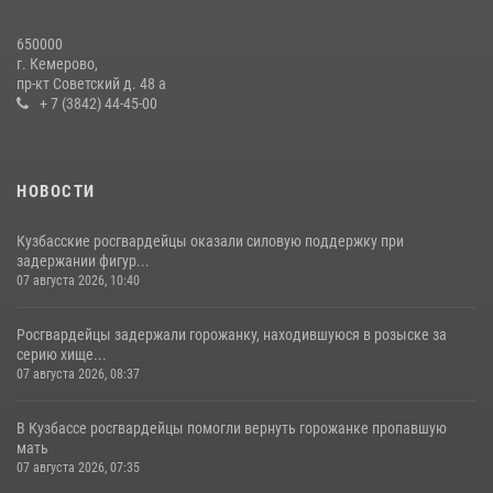
Росгвардейцы задержали мужчину, вырвавшего у горожанки пакет
650000
с покупками
г. Кемерово,
пр-кт Советский д. 48 а
20 июля 2026, 08:52
1
+ 7 (3842) 44-45-00
НОВОСТИ
Кузбасские росгвардейцы оказали силовую поддержку при
задержании фигур...
07 августа 2026, 10:40
Росгвардейцы задержали горожанку, находившуюся в розыске за
серию хище...
07 августа 2026, 08:37
В Кузбассе росгвардейцы помогли вернуть горожанке пропавшую
мать
07 августа 2026, 07:35