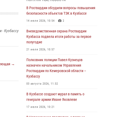
Генерал-полковник Олег Плохой поздравил
специалистов организационно-штатных
В Росгвардии обсудили вопросы повышения
подразделений Росгвардии с
безопасности объектов ТЭК в Кузбассе
профессиональным праздником
14 июля 2026, 10:54
2
07 августа 2026, 05:32
 - Кузбассу
Вневедомственная охрана Росгвардии
С 1 сентября 2026 года вступает в силу новый
Кузбасса подвела итоги работы за первое
федеральный закон о частной охранной
полугодие
деятельности
21 июля 2026, 10:57
06 августа 2026, 10:19
Полковник полиции Павел Кузнецов
ующая →
Росгвардейцы задержали предполагаемого
назначен начальником Управления
виновника причинения ножевого ранения
Росгвардии по Кемеровской области –
кемеровчанину
Кузбассу
06 августа 2026, 09:18
03 августа 2026, 11:32
Росгвардейцы задержали мужчину,
В Кузбассе создают мурал в память о
повредившего имущество горожанки
генерале армии Иване Яковлеве
06 августа 2026, 08:17
1
17 июля 2026, 10:21
Росгвардейцы пресекли противоправные