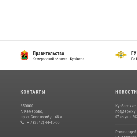
Правительство
ГУ
Кемеровской области - Кузбасса
По 
КОНТАКТЫ
НОВОСТ
650000
Кузбасские
г. Кемерово,
поддержку 
пр-кт Советский д. 48 а
07 августа 20
+ 7 (3842) 44-45-00
Росгвардей