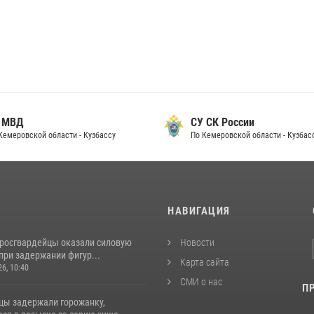
 МВД
СУ СК России
Кемеровской области - Кузбассу
По Кемеровской области - Кузбас
И
НАВИГАЦИЯ
 росгвардейцы оказали силовую
Новости
при задержании фигур...
Карта сайта
26, 10:40
СМИ о нас
П
цы задержали горожанку,