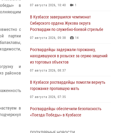
Победы» в
07 августа 2026, 10:40
1
полняющим
В Кузбассе завершился чемпионат
Сибирского ордена Жукова округа
овместно с
Росгвардии по служебно-боевой стрельбе
ой партии
07 августа 2026, 09:38
14
 балаклавы,
одимости,
Росгвардейцы задержали горожанку,
находившуюся в розыске за серию хищений
из торговых объектов
огрузку и
07 августа 2026, 08:37
из районов
В Кузбассе росгвардейцы помогли вернуть
горожанке пропавшую мать
лаженность
07 августа 2026, 07:35
частвуем в
Росгвардейцы обеспечили безопасность
 подчеркнул
«Поезда Победы» в Кузбассе
07 августа 2026, 06:33
ПОПУЛЯРНЫЕ НОВОСТИ