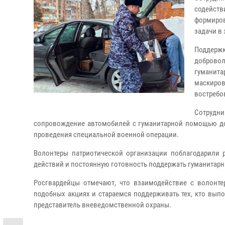
содейст
формиро
задачи в
Поддержк
доброво
гуманита
маскиро
востребо
Сотрудн
сопровождение автомобилей с гуманитарной помощью до 
проведения специальной военной операции.
Волонтеры патриотической организации поблагодарили 
действий и постоянную готовность поддержать гуманитар
Росгвардейцы отмечают, что взаимодействие с волонте
подобных акциях и стараемся поддерживать тех, кто выпо
представитель вневедомственной охраны.