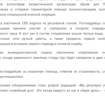
вие волонтерам патриотической организации «Шьём для 
вании и отправке гуманитарной помощи военнослужащим, вы
 зоне специальной военной операции.
а участников СВО ведется на регулярной основе. Росгвардейцы с
льцами приняли участие в сортировке и погрузке очередн
рного груза. В этот раз в состав отправления вошли теплые вещи,
вочные сети ручной работы, а также предметы первой необх
ванные в условиях зимнего периода и полевой службы.
ики вневедомственной охраны обеспечили оперативную п
склада временного хранения, откуда груз будет направлен в один 
росгвардейцев за оказанную помощь, отметив их отзывчивость, с
ные инициативы.
рскими объединениями стало доброй традицией. «Мы регулярно у
лняет служебный долг. Это вклад каждого из нас в общее дело», –