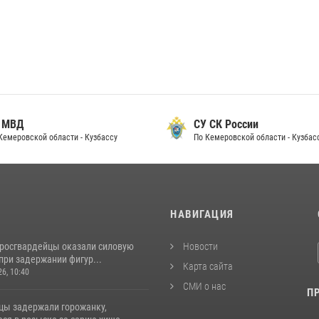
 МВД
СУ СК России
Кемеровской области - Кузбассу
По Кемеровской области - Кузбас
И
НАВИГАЦИЯ
 росгвардейцы оказали силовую
Новости
при задержании фигур...
Карта сайта
26, 10:40
СМИ о нас
П
цы задержали горожанку,