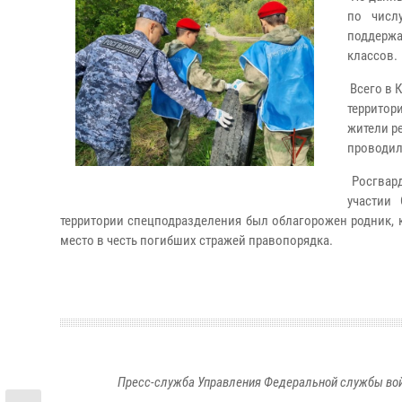
по числ
поддержа
классов.
Всего в К
территор
жители р
проводил
Росгвард
участии
территории спецподразделения был облагорожен родник, 
место в честь погибших стражей правопорядка.
Пресс-служба Управления Федеральной службы войс