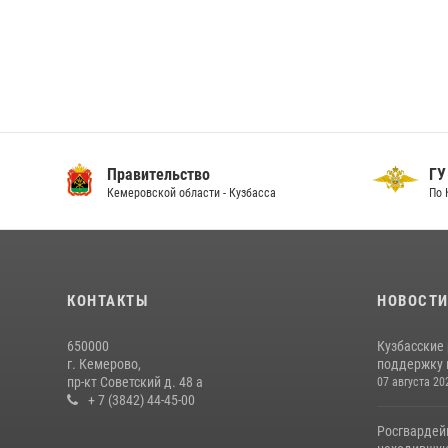
Правительство
ГУ
Кемеровской области - Кузбасса
По 
КОНТАКТЫ
НОВОСТ
650000
Кузбасские
г. Кемерово,
поддержку 
пр-кт Советский д. 48 а
07 августа 20
+ 7 (3842) 44-45-00
Росгвардей