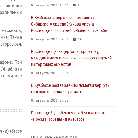
ие активно
07 августа 2026, 10:40
1
профильных
В Кузбассе завершился чемпионат
Сибирского ордена Жукова округа
х массивов,
Росгвардии по служебно-боевой стрельбе
дыха. Также
07 августа 2026, 09:38
14
 вторсырья,
Росгвардейцы задержали горожанку,
находившуюся в розыске за серию хищений
афона. При
из торговых объектов
74 вблизи
07 августа 2026, 08:37
в памятное
В Кузбассе росгвардейцы помогли вернуть
горожанке пропавшую мать
07 августа 2026, 07:35
Росгвардейцы обеспечили безопасность
«Поезда Победы» в Кузбассе
07 августа 2026, 06:33
 - Кузбассу
ПОПУЛЯРНЫЕ НОВОСТИ