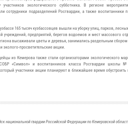
у участников экологического субботника. В регионе мероприят
ли сотрудники подразделений Росгвардии, а также воспитанники 
узбассе 165 тысяч кузбассовцев вышли на уборку улиц, парков, лесны
ий учреждений, предприятий, берегов водоемов и мест массового от
егиона высаживали цветы и деревья, занимались раздельным сбором
и эколого-просветительские акции.
ейцы из Кемерова также стали организаторами экологического мар
 СОБР «Символ» и воспитанников класса Росгвардии школы №
который участники акции планируют в ближайшее время обустроить 
к национальной гвардии Российской Федерации по Кемеровской области