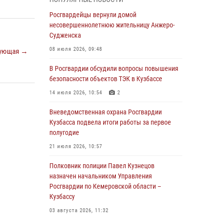
Генерал-полковник Олег Плохой поздравил
специалистов организационно-штатных
Росгвардейцы вернули домой
подразделений Росгвардии с
несовершеннолетнюю жительницу Анжеро-
профессиональным праздником
Судженска
07 августа 2026, 05:32
08 июля 2026, 09:48
ующая →
С 1 сентября 2026 года вступает в силу новый
В Росгвардии обсудили вопросы повышения
федеральный закон о частной охранной
безопасности объектов ТЭК в Кузбассе
деятельности
14 июля 2026, 10:54
2
06 августа 2026, 10:19
Вневедомственная охрана Росгвардии
Росгвардейцы задержали предполагаемого
Кузбасса подвела итоги работы за первое
виновника причинения ножевого ранения
полугодие
кемеровчанину
21 июля 2026, 10:57
06 августа 2026, 09:18
Полковник полиции Павел Кузнецов
Росгвардейцы задержали мужчину,
назначен начальником Управления
повредившего имущество горожанки
Росгвардии по Кемеровской области –
Кузбассу
06 августа 2026, 08:17
1
03 августа 2026, 11:32
Росгвардейцы пресекли противоправные