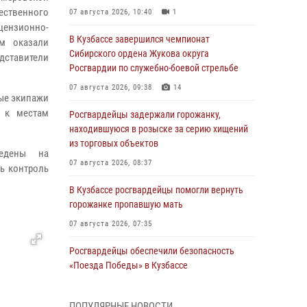
ественного
07 августа 2026, 10:40
1
цензионно-
В Кузбассе завершился чемпионат
ам оказали
Сибирского ордена Жукова округа
ставители
Росгвардии по служебно-боевой стрельбе
07 августа 2026, 09:38
14
ые экипажи
 к местам
Росгвардейцы задержали горожанку,
находившуюся в розыске за серию хищений
из торговых объектов
ведены на
07 августа 2026, 08:37
ь контроль
В Кузбассе росгвардейцы помогли вернуть
горожанке пропавшую мать
07 августа 2026, 07:35
Росгвардейцы обеспечили безопасность
«Поезда Победы» в Кузбассе
07 августа 2026, 06:33
ПОПУЛЯРНЫЕ НОВОСТИ