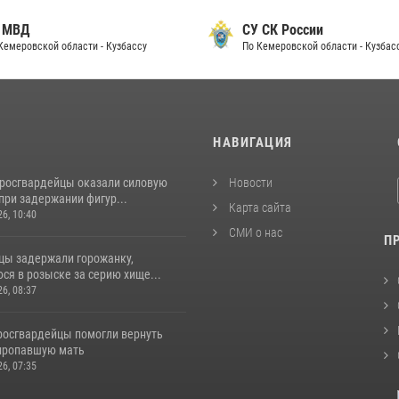
 МВД
СУ СК России
Кемеровской области - Кузбассу
По Кемеровской области - Кузбас
И
НАВИГАЦИЯ
 росгвардейцы оказали силовую
Новости
при задержании фигур...
Карта сайта
26, 10:40
СМИ о нас
П
цы задержали горожанку,
ся в розыске за серию хище...
26, 08:37
 росгвардейцы помогли вернуть
пропавшую мать
26, 07:35