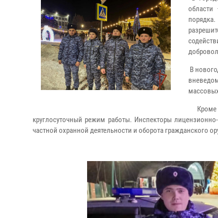
области
порядка.
разреши
содейст
добровол
В нового
вневедо
массовых
Кроме э
круглосуточный режим работы. Инспекторы лицензионно-
частной охранной деятельности и оборота гражданского ор