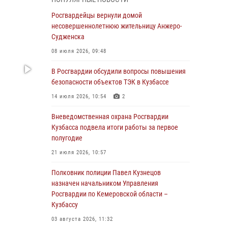
Генерал-полковник Олег Плохой поздравил
специалистов организационно-штатных
Росгвардейцы вернули домой
подразделений Росгвардии с
несовершеннолетнюю жительницу Анжеро-
профессиональным праздником
Судженска
07 августа 2026, 05:32
08 июля 2026, 09:48
С 1 сентября 2026 года вступает в силу новый
В Росгвардии обсудили вопросы повышения
федеральный закон о частной охранной
безопасности объектов ТЭК в Кузбассе
деятельности
14 июля 2026, 10:54
2
06 августа 2026, 10:19
Вневедомственная охрана Росгвардии
Росгвардейцы задержали предполагаемого
Кузбасса подвела итоги работы за первое
виновника причинения ножевого ранения
полугодие
кемеровчанину
21 июля 2026, 10:57
06 августа 2026, 09:18
Полковник полиции Павел Кузнецов
Росгвардейцы задержали мужчину,
назначен начальником Управления
повредившего имущество горожанки
Росгвардии по Кемеровской области –
Кузбассу
06 августа 2026, 08:17
1
03 августа 2026, 11:32
Росгвардейцы пресекли противоправные