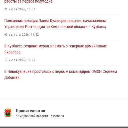
работы за первое полугодие
Росгвардейцы в Юрге пресекли попытку проникновения на
21 июля 2026, 10:57
территорию частного домовладения
Полковник полиции Павел Кузнецов назначен начальником
05 августа 2026, 07:45
Управления Росгвардии по Кемеровской области – Кузбассу
03 августа 2026, 11:32
В Кузбассе создают мурал в память о генерале армии Иване
Яковлеве
17 июля 2026, 10:21
В Новокузнецке простились с первым командиром ОМОН Сергеем
Добижей
12 июля 2026, 06:54
Росгвардейцы задержали горожанина, воспользовавшегося
мотоциклом без разрешения владельца
Правительство
14 июля 2026, 08:52
1
Кемеровской области - Кузбасса
Кузбасский спецназ принял участие в сборе снайперов Сибирского