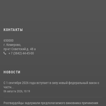
округа Росгвардии
24 июля 2026, 10:35
3
Росгвардейцы задержали мужчину, вырвавшего у горожанки пакет
с покупками
20 июля 2026, 08:52
1
КОНТАКТЫ
Росгвардейцы задержали новокузнечанку при попытке вынести из
650000
гипермаркета товары на 13 тысяч рублей (ВИДЕО)
г. Кемерово,
пр-кт Советский д. 48 а
16 июля 2026, 06:43
1
1
+ 7 (3842) 44-45-00
НОВОСТИ
С 1 сентября 2026 года вступает в силу новый федеральный закон о
частн...
06 августа 2026, 10:19
Росгвардейцы задержали предполагаемого виновника причинения