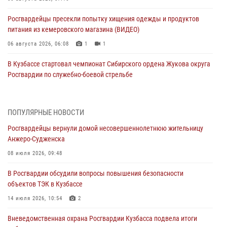
Росгвардейцы пресекли попытку хищения одежды и продуктов
питания из кемеровского магазина (ВИДЕО)
06 августа 2026, 06:08
1
1
В Кузбассе стартовал чемпионат Сибирского ордена Жукова округа
Росгвардии по служебно-боевой стрельбе
05 августа 2026, 10:53
7
Росгвардейцы задержали в Кемерове дебошира, устроившего
ПОПУЛЯРНЫЕ НОВОСТИ
конфликт в медицинском учреждении
Росгвардейцы вернули домой несовершеннолетнюю жительницу
05 августа 2026, 09:30
Анжеро-Судженска
Росгвардейцы задержали участника драки, причинившего побои
08 июля 2026, 09:48
оппоненту
В Росгвардии обсудили вопросы повышения безопасности
05 августа 2026, 08:50
объектов ТЭК в Кузбассе
Росгвардейцы пресекли нарушение общественного порядка на
14 июля 2026, 10:54
2
городском пляже
Вневедомственная охрана Росгвардии Кузбасса подвела итоги
05 августа 2026, 08:10