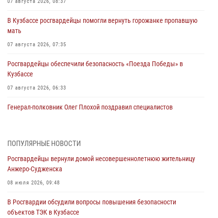
07 августа 2026, 08:37
В Кузбассе росгвардейцы помогли вернуть горожанке пропавшую
мать
07 августа 2026, 07:35
Росгвардейцы обеспечили безопасность «Поезда Победы» в
Кузбассе
07 августа 2026, 06:33
Генерал-полковник Олег Плохой поздравил специалистов
организационно-штатных подразделений Росгвардии с
профессиональным праздником
07 августа 2026, 05:32
ПОПУЛЯРНЫЕ НОВОСТИ
Росгвардейцы вернули домой несовершеннолетнюю жительницу
С 1 сентября 2026 года вступает в силу новый федеральный закон о
Анжеро-Судженска
частной охранной деятельности
08 июля 2026, 09:48
06 августа 2026, 10:19
В Росгвардии обсудили вопросы повышения безопасности
Росгвардейцы задержали предполагаемого виновника причинения
объектов ТЭК в Кузбассе
ножевого ранения кемеровчанину