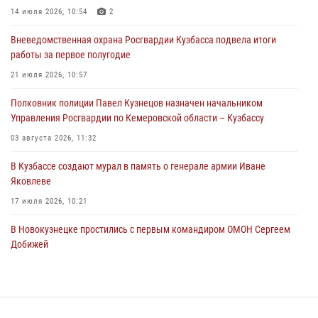
14 июля 2026, 10:54
2
06 августа 2026, 09:18
Вневедомственная охрана Росгвардии Кузбасса подвела итоги
Росгвардейцы задержали мужчину, повредившего имущество
работы за первое полугодие
горожанки
21 июля 2026, 10:57
06 августа 2026, 08:17
1
Полковник полиции Павел Кузнецов назначен начальником
Росгвардейцы пресекли противоправные действия и защитили
Управления Росгвардии по Кемеровской области – Кузбассу
новокузнечанку от агрессивного знакомого
03 августа 2026, 11:32
06 августа 2026, 07:16
В Кузбассе создают мурал в память о генерале армии Иване
Яковлеве
17 июля 2026, 10:21
В Новокузнецке простились с первым командиром ОМОН Сергеем
Добижей
12 июля 2026, 06:54
Росгвардейцы задержали горожанина, воспользовавшегося
мотоциклом без разрешения владельца