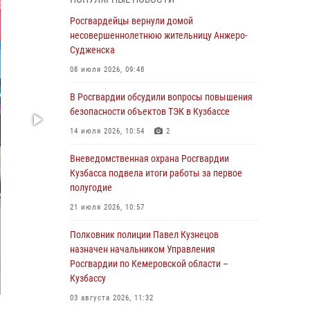
В Кузбассе стартовал чемпионат Сибирского
ордена Жукова округа Росгвардии по
Росгвардейцы вернули домой
служебно-боевой стрельбе
несовершеннолетнюю жительницу Анжеро-
Судженска
05 августа 2026, 10:53
7
08 июля 2026, 09:48
Росгвардейцы задержали в Кемерове
дебошира, устроившего конфликт в
В Росгвардии обсудили вопросы повышения
медицинском учреждении
безопасности объектов ТЭК в Кузбассе
05 августа 2026, 09:30
14 июля 2026, 10:54
2
Росгвардейцы задержали участника драки,
Вневедомственная охрана Росгвардии
причинившего побои оппоненту
Кузбасса подвела итоги работы за первое
полугодие
05 августа 2026, 08:50
21 июля 2026, 10:57
Росгвардейцы пресекли нарушение
общественного порядка на городском пляже
Полковник полиции Павел Кузнецов
назначен начальником Управления
05 августа 2026, 08:10
Росгвардии по Кемеровской области –
Кузбассу
Росгвардейцы в Юрге пресекли попытку
проникновения на территорию частного
03 августа 2026, 11:32
домовладения