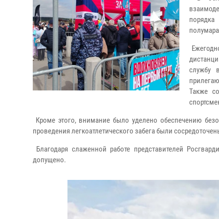
взаимод
порядка
полумара
Ежегодно
дистанци
службу 
прилегаю
Также с
спортсмен
Кроме этого, внимание было уделено обеспечению безоп
проведения легкоатлетического забега были сосредоточены
Благодаря слаженной работе представителей Росгвард
допущено.