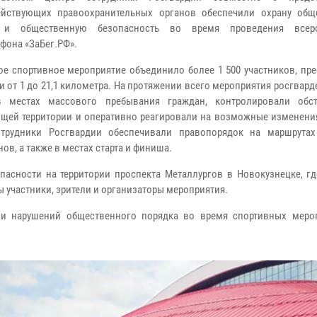
ействующих правоохранительных органов обеспечили охрану общ
 и общественную безопасность во время проведения всеро
фона «ЗаБег.РФ».
е спортивное мероприятие объединило более 1 500 участников, пр
и от 1 до 21,1 километра. На протяжении всего мероприятия росгвар
в местах массового пребывания граждан, контролировали обс
щей территории и оперативно реагировали на возможные изменения
отрудники Росгвардии обеспечивали правопорядок на маршрута
ов, а также в местах старта и финиша.
асности на территории проспекта Металлургов в Новокузнецке, гд
 участники, зрители и организаторы мероприятия.
ии нарушений общественного порядка во время спортивных меро