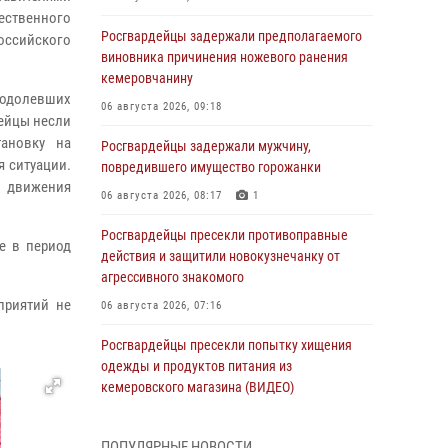
ественного
Росгвардейцы задержали предполагаемого
ссийского
виновника причинения ножевого ранения
кемеровчанину
еодолевших
06 августа 2026, 09:18
дейцы несли
тановку на
Росгвардейцы задержали мужчину,
 ситуации.
повредившего имущество горожанки
х движения
06 августа 2026, 08:17
1
Росгвардейцы пресекли противоправные
е в период
действия и защитили новокузнечанку от
агрессивного знакомого
приятий не
06 августа 2026, 07:16
Росгвардейцы пресекли попытку хищения
одежды и продуктов питания из
кемеровского магазина (ВИДЕО)
06 августа 2026, 06:08
1
1
ПОПУЛЯРНЫЕ НОВОСТИ