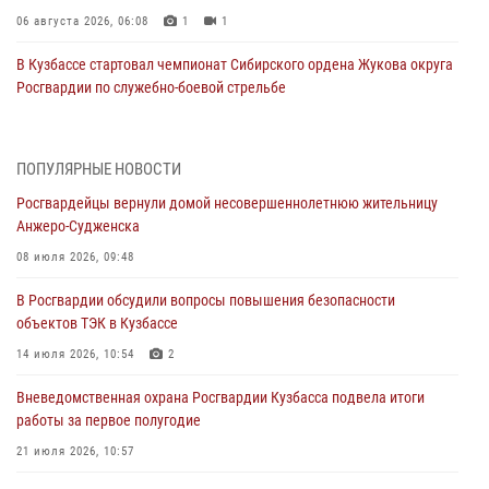
06 августа 2026, 06:08
1
1
В Кузбассе стартовал чемпионат Сибирского ордена Жукова округа
Росгвардии по служебно-боевой стрельбе
05 августа 2026, 10:53
7
Росгвардейцы задержали в Кемерове дебошира, устроившего
ПОПУЛЯРНЫЕ НОВОСТИ
конфликт в медицинском учреждении
Росгвардейцы вернули домой несовершеннолетнюю жительницу
05 августа 2026, 09:30
Анжеро-Судженска
Росгвардейцы задержали участника драки, причинившего побои
08 июля 2026, 09:48
оппоненту
В Росгвардии обсудили вопросы повышения безопасности
05 августа 2026, 08:50
объектов ТЭК в Кузбассе
Росгвардейцы пресекли нарушение общественного порядка на
14 июля 2026, 10:54
2
городском пляже
Вневедомственная охрана Росгвардии Кузбасса подвела итоги
05 августа 2026, 08:10
работы за первое полугодие
Росгвардейцы в Юрге пресекли попытку проникновения на
21 июля 2026, 10:57
территорию частного домовладения