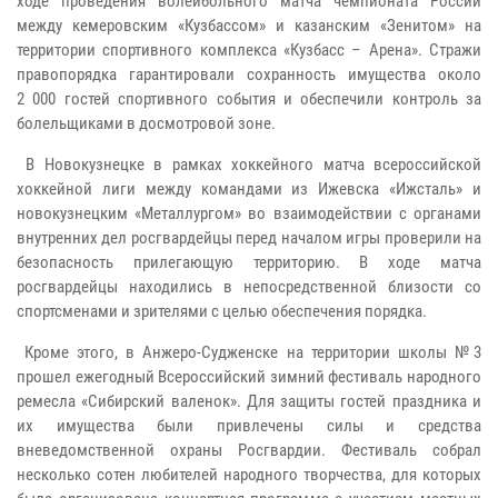
ходе проведения волейбольного матча чемпионата России
между кемеровским «Кузбассом» и казанским «Зенитом» на
территории спортивного комплекса «Кузбасс – Арена». Стражи
правопорядка гарантировали сохранность имущества около
2 000 гостей спортивного события и обеспечили контроль за
болельщиками в досмотровой зоне.
В Новокузнецке в рамках хоккейного матча всероссийской
хоккейной лиги между командами из Ижевска «Ижсталь» и
новокузнецким «Металлургом» во взаимодействии с органами
внутренних дел росгвардейцы перед началом игры проверили на
безопасность прилегающую территорию. В ходе матча
росгвардейцы находились в непосредственной близости со
спортсменами и зрителями с целью обеспечения порядка.
Кроме этого, в Анжеро-Судженске на территории школы №3
прошел ежегодный Всероссийский зимний фестиваль народного
ремесла «Сибирский валенок». Для защиты гостей праздника и
их имущества были привлечены силы и средства
вневедомственной охраны Росгвардии. Фестиваль собрал
несколько сотен любителей народного творчества, для которых