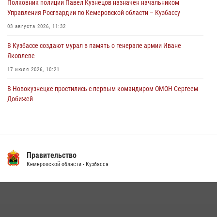
Полковник полиции Павел Кузнецов назначен начальником
05 августа 2026, 07:45
Управления Росгвардии по Кемеровской области – Кузбассу
03 августа 2026, 11:32
В Кузбассе создают мурал в память о генерале армии Иване
Яковлеве
17 июля 2026, 10:21
В Новокузнецке простились с первым командиром ОМОН Сергеем
Добижей
12 июля 2026, 06:54
Росгвардейцы задержали горожанина, воспользовавшегося
мотоциклом без разрешения владельца
Правительство
14 июля 2026, 08:52
1
Кемеровской области - Кузбасса
Кузбасский спецназ принял участие в сборе снайперов Сибирского
округа Росгвардии
24 июля 2026, 10:35
3