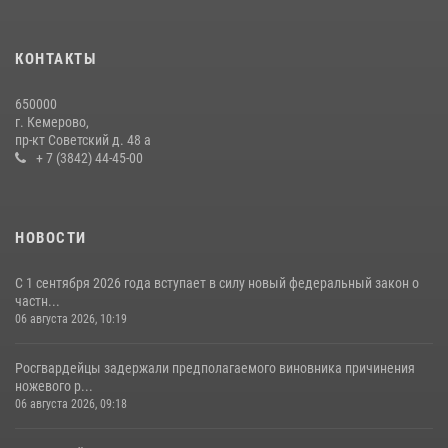
Росгвардейцы задержали мужчину, вырвавшего у горожанки пакет
с покупками
20 июля 2026, 08:52
1
КОНТАКТЫ
Росгвардейцы задержали новокузнечанку при попытке вынести из
650000
гипермаркета товары на 13 тысяч рублей (ВИДЕО)
г. Кемерово,
пр-кт Советский д. 48 а
16 июля 2026, 06:43
1
1
+ 7 (3842) 44-45-00
НОВОСТИ
С 1 сентября 2026 года вступает в силу новый федеральный закон о
частн...
06 августа 2026, 10:19
Росгвардейцы задержали предполагаемого виновника причинения
ножевого р...
06 августа 2026, 09:18