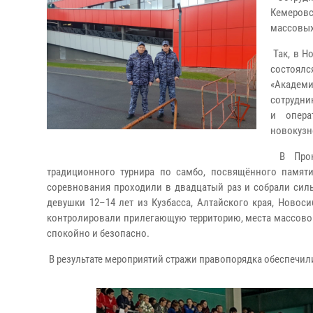
Кемеровс
массовых
Так, в Н
состоялс
«Академи
сотрудни
и опера
новокузне
В Проко
традиционного турнира по самбо, посвящённого памяти
соревнования проходили в двадцатый раз и собрали сил
девушки 12–14 лет из Кузбасса, Алтайского края, Новоси
контролировали прилегающую территорию, места массовог
спокойно и безопасно.
В результате мероприятий стражи правопорядка обеспечили