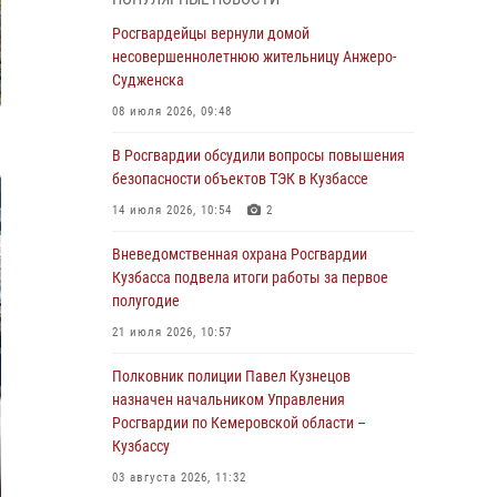
бронзу чемпионата России по парашютно-
атлетическому многоборью
Росгвардейцы вернули домой
несовершеннолетнюю жительницу Анжеро-
04 августа 2026, 10:48
2
Судженска
Кузбассовцы высоко оценили качество
08 июля 2026, 09:48
предоставления государственных услуг
подразделениями ЛРР Росгвардии
В Росгвардии обсудили вопросы повышения
безопасности объектов ТЭК в Кузбассе
04 августа 2026, 09:42
14 июля 2026, 10:54
2
Росгвардейцы помогли разыскать троих
юных путешественников из Новокузнецка
Вневедомственная охрана Росгвардии
Кузбасса подвела итоги работы за первое
04 августа 2026, 08:42
полугодие
Росгвардейцы задержали нарушителя
21 июля 2026, 10:57
общественного порядка в охраняемой
кемеровской гостинице
Полковник полиции Павел Кузнецов
назначен начальником Управления
04 августа 2026, 07:41
Росгвардии по Кемеровской области –
Кузбассу
Кемеровские росгвардейцы пресекли
попытку хищения товара путем подмены
03 августа 2026, 11:32
ценника (ВИДЕО)