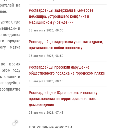
рителей на
Росгвардейцы задержали в Кемерове
ные.
дебошира, устроившего конфликт в
ургов», где
медицинском учреждении
медведи» и
05 августа 2026, 09:30
го поединка
го порядка
Росгвардейцы задержали участника драки,
огу матча
причинившего побои оппоненту
05 августа 2026, 08:50
 во время
Росгвардейцы пресекли нарушение
 этом году
общественного порядка на городском пляже
сь юноши и
05 августа 2026, 08:10
осгвардейцы
ероприятие
Росгвардейцы в Юрге пресекли попытку
проникновения на территорию частного
домовладения
05 августа 2026, 07:45
Сотрудник кузбасского СОБР завоевал
ПОПУЛЯРНЫЕ НОВОСТИ