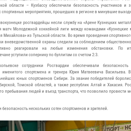
кой области – Кузбассу обеспечили безопасность участников и з
 спортивных мероприятиях, прошедших в регионе в минувшие выход
овокузнецке росгвардейцы несли службу на «Арене Кузнецких металл
я матч Молодежной хоккейной лиги между командами «Кузнецкие 
я Михайлова» из Тульской области. Во время проведения спортивно
ки вневедомственной охраны следили за соблюдением общественно
тивно реагировали на любые изменения обстановки. По ит
чане уступили сопернику по буллитам со счетом 2:3.
пьевске сотрудники Росгвардии обеспечивали безопасность
 именитого спортсмена и тренера Юрия Матвеевича Васильева. В
ьнейших юных спортсменов Сибири. За звание победителей бороли
бирской, Томской областей, а также республик Алтай и Хакасия. Р
о пребывания людей и въезд транспорта, что позволило провести м
 безопасность нескольких сотен спортсменов и зрителей.