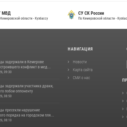
 МВД
СУ СК России
Кемеровской области - Кузбассу
По Кемеровской области - Кузбас
И
НАВИГАЦИЯ
цы задержали в Кемерове
Новости
строившего конфликт в мед...
Карта сайта
26, 09:30
СМИ о нас
П
цы задержали участника драки,
го побои оппоненту
26, 08:50
цы пресекли нарушение
го порядка на городском пля...
26, 08:10