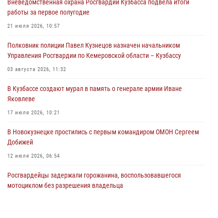
Вневедомственная охрана Росгвардии Кузбасса подвела итоги
Росгвардейцы задержали предполагаемого виновника причинения
работы за первое полугодие
ножевого ранения кемеровчанину
21 июля 2026, 10:57
06 августа 2026, 09:18
Полковник полиции Павел Кузнецов назначен начальником
Росгвардейцы задержали мужчину, повредившего имущество
Управления Росгвардии по Кемеровской области – Кузбассу
горожанки
03 августа 2026, 11:32
06 августа 2026, 08:17
1
В Кузбассе создают мурал в память о генерале армии Иване
Росгвардейцы пресекли противоправные действия и защитили
Яковлеве
новокузнечанку от агрессивного знакомого
17 июля 2026, 10:21
06 августа 2026, 07:16
В Новокузнецке простились с первым командиром ОМОН Сергеем
Добижей
12 июля 2026, 06:54
Росгвардейцы задержали горожанина, воспользовавшегося
мотоциклом без разрешения владельца
14 июля 2026, 08:52
1