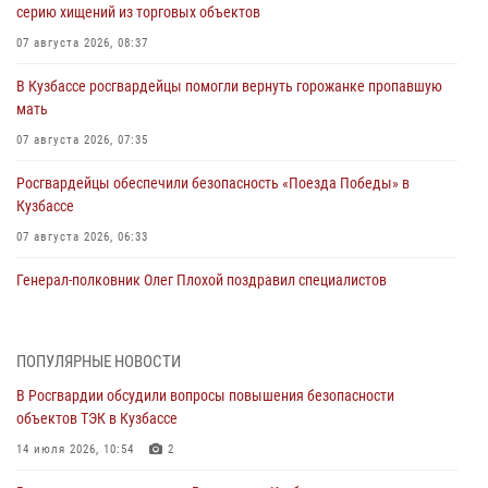
серию хищений из торговых объектов
07 августа 2026, 08:37
В Кузбассе росгвардейцы помогли вернуть горожанке пропавшую
мать
07 августа 2026, 07:35
Росгвардейцы обеспечили безопасность «Поезда Победы» в
Кузбассе
07 августа 2026, 06:33
Генерал-полковник Олег Плохой поздравил специалистов
организационно-штатных подразделений Росгвардии с
профессиональным праздником
07 августа 2026, 05:32
ПОПУЛЯРНЫЕ НОВОСТИ
В Росгвардии обсудили вопросы повышения безопасности
С 1 сентября 2026 года вступает в силу новый федеральный закон о
объектов ТЭК в Кузбассе
частной охранной деятельности
14 июля 2026, 10:54
2
06 августа 2026, 10:19