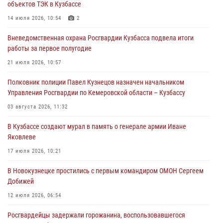
объектов ТЭК в Кузбассе
частной охранной деятельности
14 июля 2026, 10:54
2
06 августа 2026, 10:19
Вневедомственная охрана Росгвардии Кузбасса подвела итоги
Росгвардейцы задержали предполагаемого виновника причинения
работы за первое полугодие
ножевого ранения кемеровчанину
21 июля 2026, 10:57
06 августа 2026, 09:18
Полковник полиции Павел Кузнецов назначен начальником
Росгвардейцы задержали мужчину, повредившего имущество
Управления Росгвардии по Кемеровской области – Кузбассу
горожанки
03 августа 2026, 11:32
06 августа 2026, 08:17
1
В Кузбассе создают мурал в память о генерале армии Иване
Росгвардейцы пресекли противоправные действия и защитили
Яковлеве
новокузнечанку от агрессивного знакомого
17 июля 2026, 10:21
06 августа 2026, 07:16
В Новокузнецке простились с первым командиром ОМОН Сергеем
Добижей
12 июля 2026, 06:54
Росгвардейцы задержали горожанина, воспользовавшегося