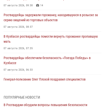
07 августа 2026, 09:38
14
Росгвардейцы задержали горожанку, находившуюся в розыске за
серию хищений из торговых объектов
07 августа 2026, 08:37
В Кузбассе росгвардейцы помогли вернуть горожанке пропавшую
мать
07 августа 2026, 07:35
Росгвардейцы обеспечили безопасность «Поезда Победы» в
Кузбассе
07 августа 2026, 06:33
Генерал-полковник Олег Плохой поздравил специалистов
организационно-штатных подразделений Росгвардии с
профессиональным праздником
07 августа 2026, 05:32
ПОПУЛЯРНЫЕ НОВОСТИ
В Росгвардии обсудили вопросы повышения безопасности
С 1 сентября 2026 года вступает в силу новый федеральный закон о