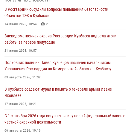
ПОПУЛЯРНЫЕ НОВОСТИ
В Росгвардии обсудили вопросы повышения безопасности
С 1 сентября 2026 года вступает в силу новый федеральный закон о
объектов ТЭК в Кузбассе
частной охранной деятельности
14 июля 2026, 10:54
2
06 августа 2026, 10:19
Вневедомственная охрана Росгвардии Кузбасса подвела итоги
Росгвардейцы задержали предполагаемого виновника причинения
работы за первое полугодие
ножевого ранения кемеровчанину
21 июля 2026, 10:57
06 августа 2026, 09:18
Полковник полиции Павел Кузнецов назначен начальником
Росгвардейцы задержали мужчину, повредившего имущество
Управления Росгвардии по Кемеровской области – Кузбассу
горожанки
03 августа 2026, 11:32
06 августа 2026, 08:17
1
В Кузбассе создают мурал в память о генерале армии Иване
Росгвардейцы пресекли противоправные действия и защитили
Яковлеве
новокузнечанку от агрессивного знакомого
17 июля 2026, 10:21
06 августа 2026, 07:16
С 1 сентября 2026 года вступает в силу новый федеральный закон о
частной охранной деятельности
06 августа 2026, 10:19