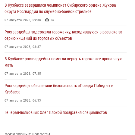
В Кузбассе завершился чемпионат Сибирского ордена Жукова
округа Росгвардии по служебно-боевой стрельбе
07 августа 2026, 09:38
14
Росгвардейцы задержали горожанку, находившуюся в розыске за
серию хищений из торговых объектов
07 августа 2026, 08:37
В Кузбассе росгвардейцы помогли вернуть горожанке пропавшую
мать
07 августа 2026, 07:35
Росгвардейцы обеспечили безопасность «Поезда Победы» в
Кузбассе
07 августа 2026, 06:33
Генерал-полковник Олег Плохой поздравил специалистов
организационно-штатных подразделений Росгвардии с
профессиональным праздником
07 августа 2026, 05:32