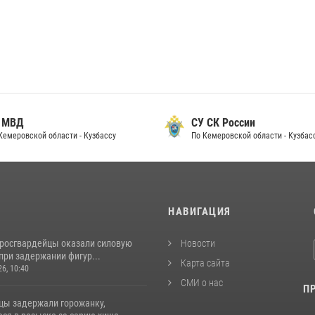
 МВД
СУ СК России
Кемеровской области - Кузбассу
По Кемеровской области - Кузбас
И
НАВИГАЦИЯ
 росгвардейцы оказали силовую
Новости
при задержании фигур...
Карта сайта
26, 10:40
СМИ о нас
П
цы задержали горожанку,