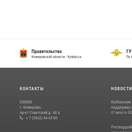
Правительство
ГУ
Кемеровской области - Кузбасса
По 
КОНТАКТЫ
НОВОСТ
650000
Кузбасские
г. Кемерово,
поддержку 
пр-кт Советский д. 48 а
07 августа 20
+ 7 (3842) 44-45-00
Росгвардей