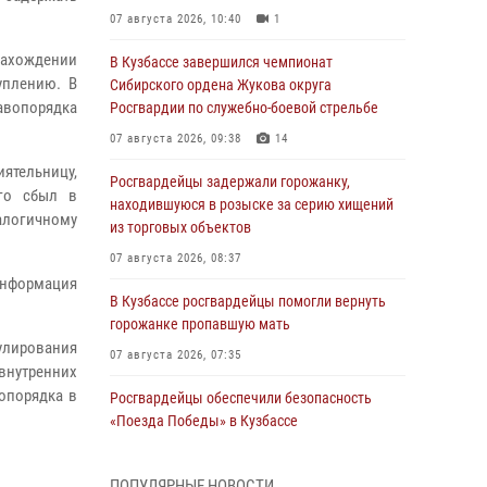
07 августа 2026, 10:40
1
ахождении
В Кузбассе завершился чемпионат
уплению. В
Сибирского ордена Жукова округа
вопорядка
Росгвардии по служебно-боевой стрельбе
07 августа 2026, 09:38
14
ятельницу,
Росгвардейцы задержали горожанку,
го сбыл в
находившуюся в розыске за серию хищений
алогичному
из торговых объектов
07 августа 2026, 08:37
информация
В Кузбассе росгвардейцы помогли вернуть
горожанке пропавшую мать
рулирования
07 августа 2026, 07:35
 внутренних
опорядка в
Росгвардейцы обеспечили безопасность
«Поезда Победы» в Кузбассе
07 августа 2026, 06:33
ПОПУЛЯРНЫЕ НОВОСТИ