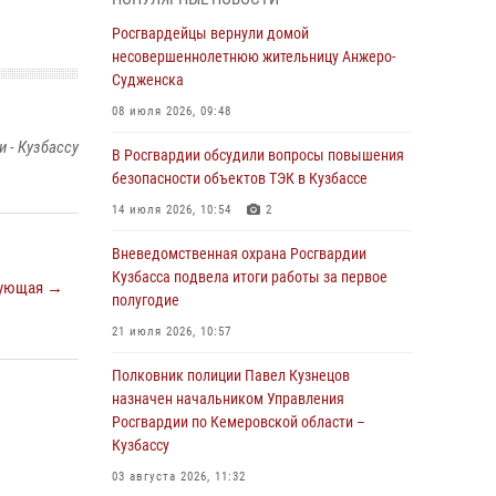
Генерал-полковник Олег Плохой поздравил
специалистов организационно-штатных
Росгвардейцы вернули домой
подразделений Росгвардии с
несовершеннолетнюю жительницу Анжеро-
профессиональным праздником
Судженска
07 августа 2026, 05:32
08 июля 2026, 09:48
 - Кузбассу
С 1 сентября 2026 года вступает в силу новый
В Росгвардии обсудили вопросы повышения
федеральный закон о частной охранной
безопасности объектов ТЭК в Кузбассе
деятельности
14 июля 2026, 10:54
2
06 августа 2026, 10:19
Вневедомственная охрана Росгвардии
Росгвардейцы задержали предполагаемого
Кузбасса подвела итоги работы за первое
ующая →
виновника причинения ножевого ранения
полугодие
кемеровчанину
21 июля 2026, 10:57
06 августа 2026, 09:18
Полковник полиции Павел Кузнецов
Росгвардейцы задержали мужчину,
назначен начальником Управления
повредившего имущество горожанки
Росгвардии по Кемеровской области –
Кузбассу
06 августа 2026, 08:17
1
03 августа 2026, 11:32
Росгвардейцы пресекли противоправные