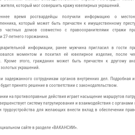
 жителя, который мог совершить кражу ювелирных украшений.
нее время росгвардейцы получили информацию о местон
енника, который может быть причастен к имущественному прест
з частных домов совместно с правоохранителями стражи пра
и 27-летнего горожанина.
варительной информации, ранее мужчина пригласил в гости при
зовался моментом и похитил её ювелирное изделие, после че
е. Кроме этого, гражданин может быть причастен к другому ан
золотых украшений.
и задержанного сотрудникам органов внутренних дел. Подробная 
й будет принято решение в соответствии с законодательством.
вании на противоправные действия играет насыщение маршрутов пат
вершенствует систему патрулирования и взаимодействия с органами
и трудоустройства для желающих внести вклад в обеспечении прав
ициальном сайте в разделе «ВАКАНСИИ».