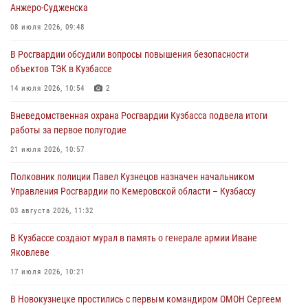
05 августа 2026, 09:30
Анжеро-Судженска
Росгвардейцы задержали участника драки, причинившего побои
08 июля 2026, 09:48
оппоненту
В Росгвардии обсудили вопросы повышения безопасности
05 августа 2026, 08:50
объектов ТЭК в Кузбассе
Росгвардейцы пресекли нарушение общественного порядка на
14 июля 2026, 10:54
2
городском пляже
Вневедомственная охрана Росгвардии Кузбасса подвела итоги
05 августа 2026, 08:10
работы за первое полугодие
Росгвардейцы в Юрге пресекли попытку проникновения на
21 июля 2026, 10:57
территорию частного домовладения
Полковник полиции Павел Кузнецов назначен начальником
05 августа 2026, 07:45
Управления Росгвардии по Кемеровской области – Кузбассу
03 августа 2026, 11:32
В Кузбассе создают мурал в память о генерале армии Иване
Яковлеве
17 июля 2026, 10:21
В Новокузнецке простились с первым командиром ОМОН Сергеем