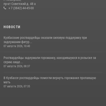
пр-кт Советский д. 48 а
20 июля 2026, 08:52
1
+ 7 (3842) 44-45-00
НОВОСТИ
Кузбасские росгвардейцы оказали силовую поддержку при
задержании фигур...
07 августа 2026, 10:40
Росгвардейцы задержали горожанку, находившуюся в розыске за
серию хище...
07 августа 2026, 08:37
В Кузбассе росгвардейцы помогли вернуть горожанке пропавшую
мать
07 августа 2026, 07:35