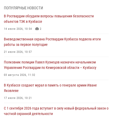
07 августа 2026, 05:32
ПОПУЛЯРНЫЕ НОВОСТИ
В Росгвардии обсудили вопросы повышения безопасности
С 1 сентября 2026 года вступает в силу новый федеральный закон о
объектов ТЭК в Кузбассе
частной охранной деятельности
14 июля 2026, 10:54
2
06 августа 2026, 10:19
Вневедомственная охрана Росгвардии Кузбасса подвела итоги
Росгвардейцы задержали предполагаемого виновника причинения
работы за первое полугодие
ножевого ранения кемеровчанину
21 июля 2026, 10:57
06 августа 2026, 09:18
Полковник полиции Павел Кузнецов назначен начальником
Росгвардейцы задержали мужчину, повредившего имущество
Управления Росгвардии по Кемеровской области – Кузбассу
горожанки
03 августа 2026, 11:32
06 августа 2026, 08:17
1
В Кузбассе создают мурал в память о генерале армии Иване
Росгвардейцы пресекли противоправные действия и защитили
Яковлеве
новокузнечанку от агрессивного знакомого
17 июля 2026, 10:21
06 августа 2026, 07:16
С 1 сентября 2026 года вступает в силу новый федеральный закон о
частной охранной деятельности