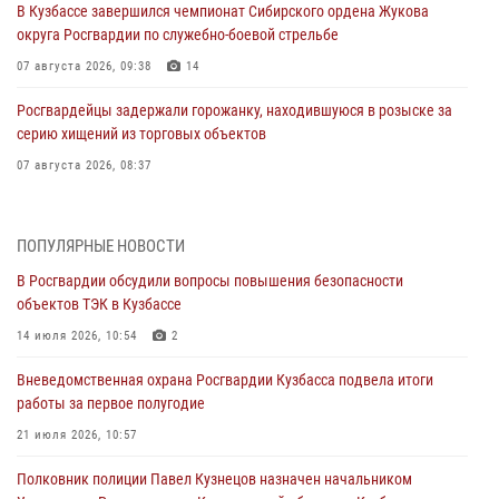
В Кузбассе завершился чемпионат Сибирского ордена Жукова
округа Росгвардии по служебно-боевой стрельбе
07 августа 2026, 09:38
14
Росгвардейцы задержали горожанку, находившуюся в розыске за
серию хищений из торговых объектов
07 августа 2026, 08:37
В Кузбассе росгвардейцы помогли вернуть горожанке пропавшую
мать
ПОПУЛЯРНЫЕ НОВОСТИ
07 августа 2026, 07:35
В Росгвардии обсудили вопросы повышения безопасности
объектов ТЭК в Кузбассе
Росгвардейцы обеспечили безопасность «Поезда Победы» в
Кузбассе
14 июля 2026, 10:54
2
07 августа 2026, 06:33
Вневедомственная охрана Росгвардии Кузбасса подвела итоги
работы за первое полугодие
Генерал-полковник Олег Плохой поздравил специалистов
организационно-штатных подразделений Росгвардии с
21 июля 2026, 10:57
профессиональным праздником
Полковник полиции Павел Кузнецов назначен начальником
07 августа 2026, 05:32