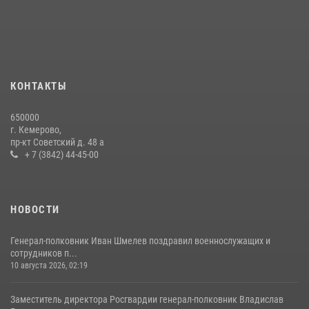
24 июля 2026, 10:35
3
Сотрудники ОМОН «Оберег» провели встречу с воспитанниками
детского дома в рамках всероссийской акции
20 июля 2026, 10:54
2
КОНТАКТЫ
Росгвардейцы задержали мужчину, вырвавшего у горожанки пакет
650000
с покупками
г. Кемерово,
пр-кт Советский д. 48 а
20 июля 2026, 08:52
1
+ 7 (3842) 44-45-00
НОВОСТИ
Генерал-полковник Иван Шмелев поздравил военнослужащих и
сотрудников п...
10 августа 2026, 02:19
Заместитель директора Росгвардии генерал-полковник Владислав