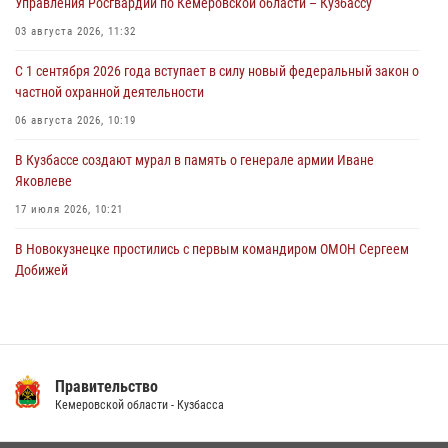
Управления Росгвардии по Кемеровской области – Кузбассу
С 1 сентября 2026 года вступает в силу новый федеральный закон о
03 августа 2026, 11:32
частной охранной деятельности
С 1 сентября 2026 года вступает в силу новый федеральный закон о
06 августа 2026, 10:19
частной охранной деятельности
Росгвардейцы задержали предполагаемого виновника причинения
06 августа 2026, 10:19
ножевого ранения кемеровчанину
В Кузбассе создают мурал в память о генерале армии Иване
06 августа 2026, 09:18
Яковлеве
17 июля 2026, 10:21
В Новокузнецке простились с первым командиром ОМОН Сергеем
Добижей
12 июля 2026, 06:54
Росгвардейцы задержали горожанина, воспользовавшегося
мотоциклом без разрешения владельца
Правительство
14 июля 2026, 08:52
1
Кемеровской области - Кузбасса
Кузбасский спецназ принял участие в сборе снайперов Сибирского
округа Росгвардии