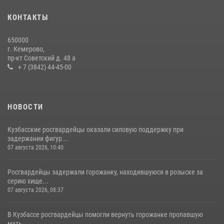
20 июля 2026, 10:54
2
КОНТАКТЫ
Росгвардейцы задержали мужчину, вырвавшего у горожанки пакет
650000
с покупками
г. Кемерово,
пр-кт Советский д. 48 а
20 июля 2026, 08:52
1
+ 7 (3842) 44-45-00
НОВОСТИ
Кузбасские росгвардейцы оказали силовую поддержку при
задержании фигур...
07 августа 2026, 10:40
Росгвардейцы задержали горожанку, находившуюся в розыске за
серию хище...
07 августа 2026, 08:37
В Кузбассе росгвардейцы помогли вернуть горожанке пропавшую
мать