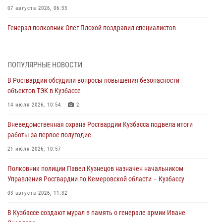
07 августа 2026, 06:33
Генерал-полковник Олег Плохой поздравил специалистов
организационно-штатных подразделений Росгвардии с
профессиональным праздником
07 августа 2026, 05:32
ПОПУЛЯРНЫЕ НОВОСТИ
В Росгвардии обсудили вопросы повышения безопасности
С 1 сентября 2026 года вступает в силу новый федеральный закон о
объектов ТЭК в Кузбассе
частной охранной деятельности
14 июля 2026, 10:54
2
06 августа 2026, 10:19
Вневедомственная охрана Росгвардии Кузбасса подвела итоги
Росгвардейцы задержали предполагаемого виновника причинения
работы за первое полугодие
ножевого ранения кемеровчанину
21 июля 2026, 10:57
06 августа 2026, 09:18
Полковник полиции Павел Кузнецов назначен начальником
Росгвардейцы задержали мужчину, повредившего имущество
Управления Росгвардии по Кемеровской области – Кузбассу
горожанки
03 августа 2026, 11:32
06 августа 2026, 08:17
1
В Кузбассе создают мурал в память о генерале армии Иване
Росгвардейцы пресекли противоправные действия и защитили