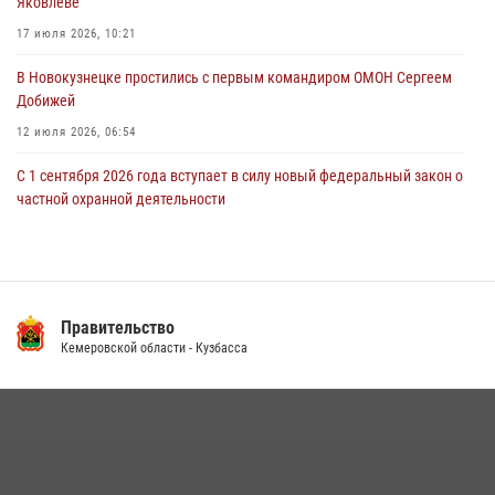
Яковлеве
новокузнечанку от агрессивного знакомого
17 июля 2026, 10:21
06 августа 2026, 07:16
В Новокузнецке простились с первым командиром ОМОН Сергеем
Добижей
12 июля 2026, 06:54
С 1 сентября 2026 года вступает в силу новый федеральный закон о
частной охранной деятельности
06 августа 2026, 10:19
Росгвардейцы задержали горожанина, воспользовавшегося
мотоциклом без разрешения владельца
Правительство
14 июля 2026, 08:52
1
Кемеровской области - Кузбасса
Кузбасский спецназ принял участие в сборе снайперов Сибирского
округа Росгвардии
24 июля 2026, 10:35
3
Сотрудники ОМОН «Оберег» провели встречу с воспитанниками
детского дома в рамках всероссийской акции