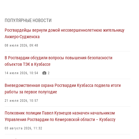
организационно-штатных подразделений Росгвардии с
профессиональным праздником
07 августа 2026, 05:32
ПОПУЛЯРНЫЕ НОВОСТИ
Росгвардейцы вернули домой несовершеннолетнюю жительницу
С 1 сентября 2026 года вступает в силу новый федеральный закон о
Анжеро-Судженска
частной охранной деятельности
08 июля 2026, 09:48
06 августа 2026, 10:19
В Росгвардии обсудили вопросы повышения безопасности
Росгвардейцы задержали предполагаемого виновника причинения
объектов ТЭК в Кузбассе
ножевого ранения кемеровчанину
14 июля 2026, 10:54
2
06 августа 2026, 09:18
Вневедомственная охрана Росгвардии Кузбасса подвела итоги
Росгвардейцы задержали мужчину, повредившего имущество
работы за первое полугодие
горожанки
21 июля 2026, 10:57
06 августа 2026, 08:17
1
Полковник полиции Павел Кузнецов назначен начальником
Росгвардейцы пресекли противоправные действия и защитили
Управления Росгвардии по Кемеровской области – Кузбассу
новокузнечанку от агрессивного знакомого
03 августа 2026, 11:32
06 августа 2026, 07:16