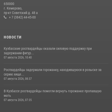
Росгвардейцы задержали новокузнечанку при попытке вынести из
650000
гипермаркета товары на 13 тысяч рублей (ВИДЕО)
г. Кемерово,
пр-кт Советский д. 48 а
16 июля 2026, 06:43
1
1
+ 7 (3842) 44-45-00
НОВОСТИ
Кузбасские росгвардейцы оказали силовую поддержку при
задержании фигур...
07 августа 2026, 10:40
Росгвардейцы задержали горожанку, находившуюся в розыске за
серию хище...
07 августа 2026, 08:37
В Кузбассе росгвардейцы помогли вернуть горожанке пропавшую
мать
07 августа 2026, 07:35