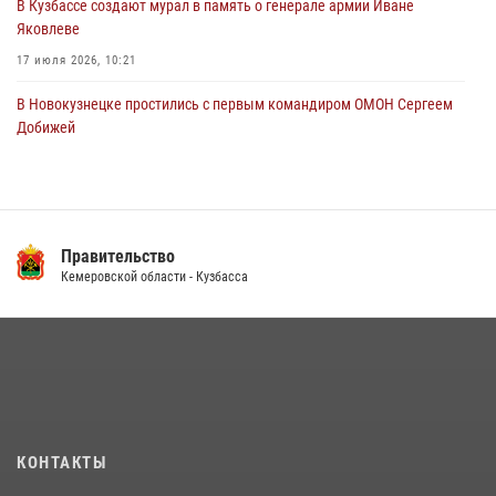
В Кузбассе создают мурал в память о генерале армии Иване
Яковлеве
17 июля 2026, 10:21
В Новокузнецке простились с первым командиром ОМОН Сергеем
Добижей
12 июля 2026, 06:54
Росгвардейцы задержали горожанина, воспользовавшегося
мотоциклом без разрешения владельца
Правительство
14 июля 2026, 08:52
1
Кемеровской области - Кузбасса
Кузбасский спецназ принял участие в сборе снайперов Сибирского
округа Росгвардии
24 июля 2026, 10:35
3
Росгвардейцы задержали мужчину, вырвавшего у горожанки пакет
с покупками
20 июля 2026, 08:52
1
КОНТАКТЫ