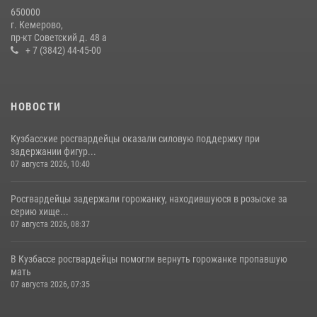
Росгвардейцы задержали мужчину, вырвавшего у горожанки пакет
650000
с покупками
г. Кемерово,
пр-кт Советский д. 48 а
20 июля 2026, 08:52
1
+ 7 (3842) 44-45-00
НОВОСТИ
Кузбасские росгвардейцы оказали силовую поддержку при
задержании фигур...
07 августа 2026, 10:40
Росгвардейцы задержали горожанку, находившуюся в розыске за
серию хище...
07 августа 2026, 08:37
В Кузбассе росгвардейцы помогли вернуть горожанке пропавшую
мать
07 августа 2026, 07:35