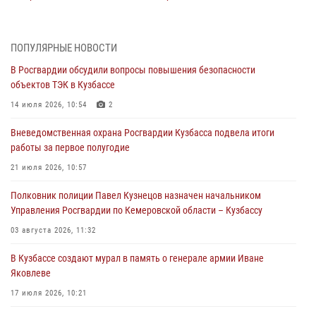
организационно-штатных подразделений Росгвардии с
профессиональным праздником
07 августа 2026, 05:32
ПОПУЛЯРНЫЕ НОВОСТИ
В Росгвардии обсудили вопросы повышения безопасности
С 1 сентября 2026 года вступает в силу новый федеральный закон о
объектов ТЭК в Кузбассе
частной охранной деятельности
14 июля 2026, 10:54
2
06 августа 2026, 10:19
Вневедомственная охрана Росгвардии Кузбасса подвела итоги
Росгвардейцы задержали предполагаемого виновника причинения
работы за первое полугодие
ножевого ранения кемеровчанину
21 июля 2026, 10:57
06 августа 2026, 09:18
Полковник полиции Павел Кузнецов назначен начальником
Росгвардейцы задержали мужчину, повредившего имущество
Управления Росгвардии по Кемеровской области – Кузбассу
горожанки
03 августа 2026, 11:32
06 августа 2026, 08:17
1
В Кузбассе создают мурал в память о генерале армии Иване
Росгвардейцы пресекли противоправные действия и защитили
Яковлеве
новокузнечанку от агрессивного знакомого
17 июля 2026, 10:21
06 августа 2026, 07:16