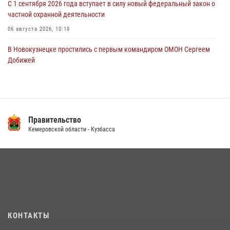
С 1 сентября 2026 года вступает в силу новый федеральный закон о
частной охранной деятельности
06 августа 2026, 10:19
В Новокузнецке простились с первым командиром ОМОН Сергеем
Добижей
12 июля 2026, 06:54
Росгвардейцы задержали горожанина, воспользовавшегося
мотоциклом без разрешения владельца
Правительство
14 июля 2026, 08:52
1
Кемеровской области - Кузбасса
Кузбасский спецназ принял участие в сборе снайперов Сибирского
округа Росгвардии
24 июля 2026, 10:35
3
Сотрудники ОМОН «Оберег» провели встречу с воспитанниками
детского дома в рамках всероссийской акции
20 июля 2026, 10:54
2
КОНТАКТЫ