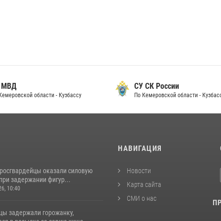
 МВД
СУ СК России
Кемеровской области - Кузбассу
По Кемеровской области - Кузбас
И
НАВИГАЦИЯ
 росгвардейцы оказали силовую
Новости
при задержании фигур...
Карта сайта
26, 10:40
СМИ о нас
П
цы задержали горожанку,