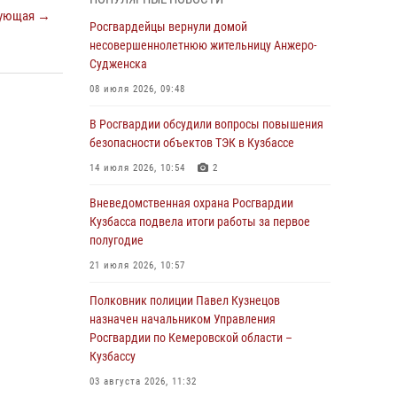
Генерал-полковник Олег Плохой поздравил
ующая →
специалистов организационно-штатных
Росгвардейцы вернули домой
подразделений Росгвардии с
несовершеннолетнюю жительницу Анжеро-
профессиональным праздником
Судженска
07 августа 2026, 05:32
08 июля 2026, 09:48
С 1 сентября 2026 года вступает в силу новый
В Росгвардии обсудили вопросы повышения
федеральный закон о частной охранной
безопасности объектов ТЭК в Кузбассе
деятельности
14 июля 2026, 10:54
2
06 августа 2026, 10:19
Вневедомственная охрана Росгвардии
Росгвардейцы задержали предполагаемого
Кузбасса подвела итоги работы за первое
виновника причинения ножевого ранения
полугодие
кемеровчанину
21 июля 2026, 10:57
06 августа 2026, 09:18
Полковник полиции Павел Кузнецов
Росгвардейцы задержали мужчину,
назначен начальником Управления
повредившего имущество горожанки
Росгвардии по Кемеровской области –
Кузбассу
06 августа 2026, 08:17
1
03 августа 2026, 11:32
Росгвардейцы пресекли противоправные