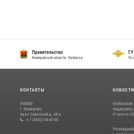
Правительство
ГУ
Кемеровской области - Кузбасса
По 
КОНТАКТЫ
НОВОСТ
650000
Кузбасские
г. Кемерово,
поддержку 
пр-кт Советский д. 48 а
07 августа 20
+ 7 (3842) 44-45-00
Росгвардей