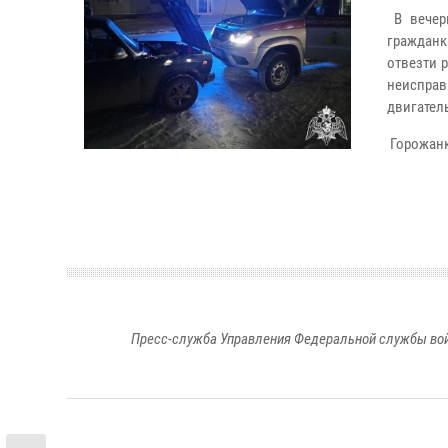
В вечерн
гражданк
отвезти 
неиспра
двигател
Горожанк
Пресс-служба Управления Федеральной службы войс