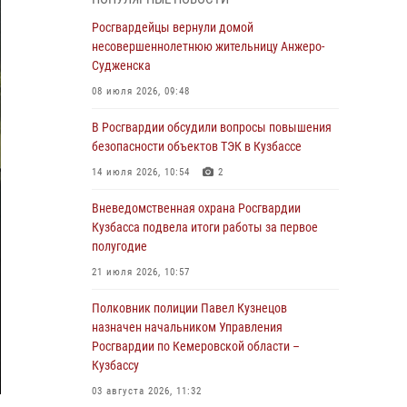
Генерал-полковник Олег Плохой поздравил
специалистов организационно-штатных
Росгвардейцы вернули домой
подразделений Росгвардии с
несовершеннолетнюю жительницу Анжеро-
профессиональным праздником
Судженска
07 августа 2026, 05:32
08 июля 2026, 09:48
С 1 сентября 2026 года вступает в силу новый
В Росгвардии обсудили вопросы повышения
федеральный закон о частной охранной
безопасности объектов ТЭК в Кузбассе
деятельности
14 июля 2026, 10:54
2
06 августа 2026, 10:19
Вневедомственная охрана Росгвардии
Росгвардейцы задержали предполагаемого
Кузбасса подвела итоги работы за первое
виновника причинения ножевого ранения
полугодие
кемеровчанину
21 июля 2026, 10:57
06 августа 2026, 09:18
Полковник полиции Павел Кузнецов
Росгвардейцы задержали мужчину,
назначен начальником Управления
повредившего имущество горожанки
Росгвардии по Кемеровской области –
Кузбассу
06 августа 2026, 08:17
1
03 августа 2026, 11:32
Росгвардейцы пресекли противоправные