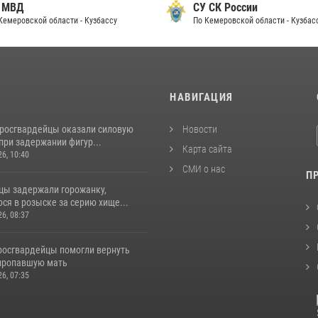
 МВД
СУ СК России
Кемеровской области - Кузбассу
По Кемеровской области - Кузбас
И
НАВИГАЦИЯ
 росгвардейцы оказали силовую
Новости
при задержании фигур...
Карта сайта
26, 10:40
СМИ о нас
П
цы задержали горожанку,
ся в розыске за серию хище...
26, 08:37
 росгвардейцы помогли вернуть
пропавшую мать
26, 07:35