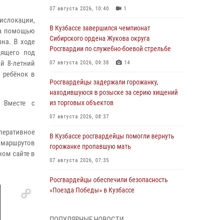
07 августа 2026, 10:40
1
ислокации,
В Кузбассе завершился чемпионат
за помощью
Сибирского ордена Жукова округа
на. В ходе
Росгвардии по служебно-боевой стрельбе
дящего под
й 8-летний
07 августа 2026, 09:38
14
 ребёнок в
Росгвардейцы задержали горожанку,
находившуюся в розыске за серию хищений
 Вместе с
из торговых объектов
07 августа 2026, 08:37
перативное
В Кузбассе росгвардейцы помогли вернуть
 маршрутов
горожанке пропавшую мать
ном сайте в
07 августа 2026, 07:35
Росгвардейцы обеспечили безопасность
«Поезда Победы» в Кузбассе
07 августа 2026, 06:33
ПОПУЛЯРНЫЕ НОВОСТИ