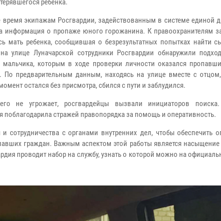
терявшегося ребенка.
 время экипажам Росгвардии, задействованным в системе единой д
а информация о пропаже юного горожанина. К правоохранителям 
сь мать ребенка, сообщившая о безрезультатных попытках найти сы
на улице Луначарской сотрудники Росгвардии обнаружили подхо
 мальчика, которым в ходе проверки личности оказался пропавши
. По предварительным данным, находясь на улице вместе с отцом,
момент остался без присмотра, сбился с пути и заблудился.
го не угрожает, росгвардейцы вызвали инициаторов поиска.
ая поблагодарила стражей правопорядка за помощь и оперативность.
 и сотрудничества с органами внутренних дел, чтобы обеспечить о
павших граждан. Важным аспектом этой работы является насыщение
рдия проводит набор на службу, узнать о которой можно на официаль