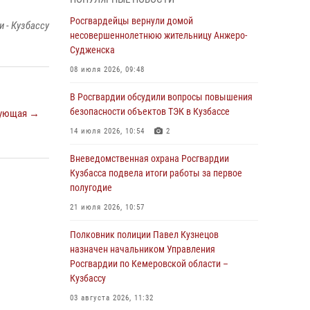
В Кузбассе стартовал чемпионат Сибирского
ордена Жукова округа Росгвардии по
Росгвардейцы вернули домой
 - Кузбассу
служебно-боевой стрельбе
несовершеннолетнюю жительницу Анжеро-
Судженска
05 августа 2026, 10:53
7
08 июля 2026, 09:48
Росгвардейцы задержали в Кемерове
дебошира, устроившего конфликт в
В Росгвардии обсудили вопросы повышения
медицинском учреждении
безопасности объектов ТЭК в Кузбассе
ующая →
05 августа 2026, 09:30
14 июля 2026, 10:54
2
Росгвардейцы задержали участника драки,
Вневедомственная охрана Росгвардии
причинившего побои оппоненту
Кузбасса подвела итоги работы за первое
полугодие
05 августа 2026, 08:50
21 июля 2026, 10:57
Росгвардейцы пресекли нарушение
общественного порядка на городском пляже
Полковник полиции Павел Кузнецов
назначен начальником Управления
05 августа 2026, 08:10
Росгвардии по Кемеровской области –
Кузбассу
Росгвардейцы в Юрге пресекли попытку
проникновения на территорию частного
03 августа 2026, 11:32
домовладения