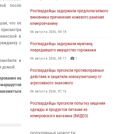
мой после
Росгвардейцы задержали предполагаемого
виновника причинения ножевого ранения
ая, что ее
кемеровчанину
 присмотра
06 августа 2026, 09:18
пкинской в
ражданку с
Росгвардейцы задержали мужчину,
повредившего имущество горожанки
06 августа 2026, 08:17
1
томобиля и
я домой.
Росгвардейцы пресекли противоправные
действия и защитили новокузнечанку от
ирование на
агрессивного знакомого
маршрутов
знакомиться
06 августа 2026, 07:16
Росгвардейцы пресекли попытку хищения
одежды и продуктов питания из
кемеровского магазина (ВИДЕО)
06 августа 2026, 06:08
1
1
ПОПУЛЯРНЫЕ НОВОСТИ