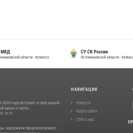
 МВД
СУ СК России
Кемеровской области - Кузбассу
По Кемеровской области - Кузбас
И
НАВИГАЦИЯ
я 2026 года вступает в силу новый
Новости
 закон о частн...
Карта сайта
26, 10:19
СМИ о нас
П
цы задержали предполагаемого