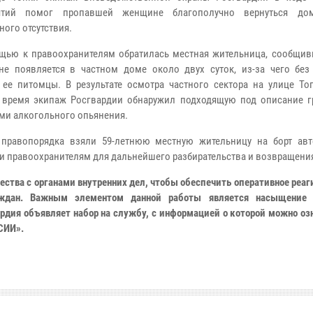
ятий помог пропавшей женщине благополучно вернуться до
ного отсутствия.
ью к правоохранителям обратилась местная жительница, сообщивш
не появляется в частном доме около двух суток, из-за чего без
 ее питомцы. В результате осмотра частного сектора на улице То
 время экипаж Росгвардии обнаружил подходящую под описание г
ми алкогольного опьянения.
правопорядка взяли 59-летнюю местную жительницу на борт ав
и правоохранителям для дальнейшего разбирательства и возвращени
ства с органами внутренних дел, чтобы обеспечить оперативное реаг
аждан. Важным элементом данной работы является насыщение 
ардия объявляет набор на службу, с информацией о которой можно о
СИИ».