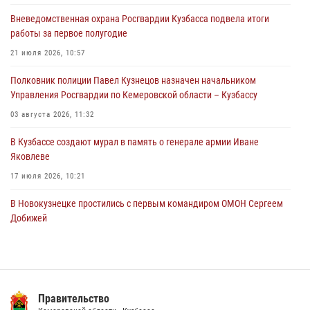
городском пляже
Вневедомственная охрана Росгвардии Кузбасса подвела итоги
05 августа 2026, 08:10
работы за первое полугодие
Росгвардейцы в Юрге пресекли попытку проникновения на
21 июля 2026, 10:57
территорию частного домовладения
Полковник полиции Павел Кузнецов назначен начальником
05 августа 2026, 07:45
Управления Росгвардии по Кемеровской области – Кузбассу
03 августа 2026, 11:32
В Кузбассе создают мурал в память о генерале армии Иване
Яковлеве
17 июля 2026, 10:21
В Новокузнецке простились с первым командиром ОМОН Сергеем
Добижей
12 июля 2026, 06:54
Росгвардейцы задержали горожанина, воспользовавшегося
мотоциклом без разрешения владельца
Правительство
14 июля 2026, 08:52
1