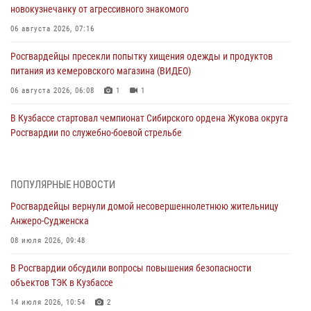
новокузнечанку от агрессивного знакомого
06 августа 2026, 07:16
Росгвардейцы пресекли попытку хищения одежды и продуктов
питания из кемеровского магазина (ВИДЕО)
06 августа 2026, 06:08
1
1
В Кузбассе стартовал чемпионат Сибирского ордена Жукова округа
Росгвардии по служебно-боевой стрельбе
05 августа 2026, 10:53
7
Росгвардейцы задержали в Кемерове дебошира, устроившего
ПОПУЛЯРНЫЕ НОВОСТИ
конфликт в медицинском учреждении
Росгвардейцы вернули домой несовершеннолетнюю жительницу
05 августа 2026, 09:30
Анжеро-Судженска
Росгвардейцы задержали участника драки, причинившего побои
08 июля 2026, 09:48
оппоненту
В Росгвардии обсудили вопросы повышения безопасности
05 августа 2026, 08:50
объектов ТЭК в Кузбассе
Росгвардейцы пресекли нарушение общественного порядка на
14 июля 2026, 10:54
2