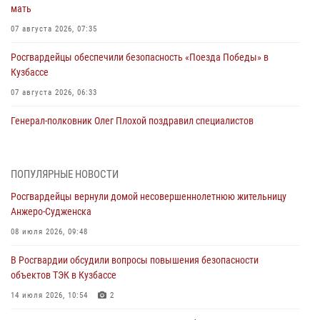
мать
07 августа 2026, 07:35
Росгвардейцы обеспечили безопасность «Поезда Победы» в
Кузбассе
07 августа 2026, 06:33
Генерал-полковник Олег Плохой поздравил специалистов
организационно-штатных подразделений Росгвардии с
профессиональным праздником
07 августа 2026, 05:32
ПОПУЛЯРНЫЕ НОВОСТИ
Росгвардейцы вернули домой несовершеннолетнюю жительницу
С 1 сентября 2026 года вступает в силу новый федеральный закон о
Анжеро-Судженска
частной охранной деятельности
08 июля 2026, 09:48
06 августа 2026, 10:19
В Росгвардии обсудили вопросы повышения безопасности
Росгвардейцы задержали предполагаемого виновника причинения
объектов ТЭК в Кузбассе
ножевого ранения кемеровчанину
14 июля 2026, 10:54
2
06 августа 2026, 09:18