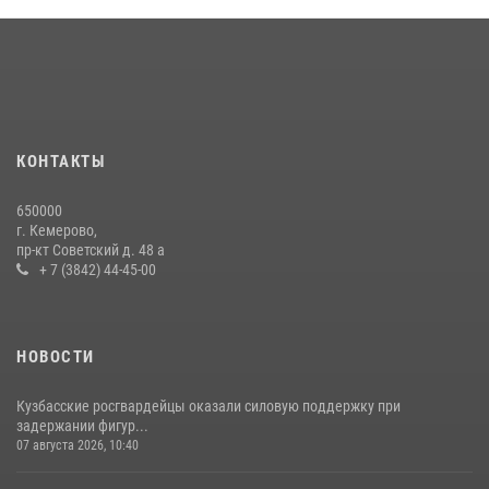
Кузбасский спецназ принял участие в сборе снайперов Сибирского
округа Росгвардии
24 июля 2026, 10:35
3
Росгвардейцы задержали мужчину, вырвавшего у горожанки пакет
с покупками
20 июля 2026, 08:52
1
КОНТАКТЫ
Росгвардейцы задержали новокузнечанку при попытке вынести из
650000
гипермаркета товары на 13 тысяч рублей (ВИДЕО)
г. Кемерово,
пр-кт Советский д. 48 а
16 июля 2026, 06:43
1
1
+ 7 (3842) 44-45-00
НОВОСТИ
Кузбасские росгвардейцы оказали силовую поддержку при
задержании фигур...
07 августа 2026, 10:40