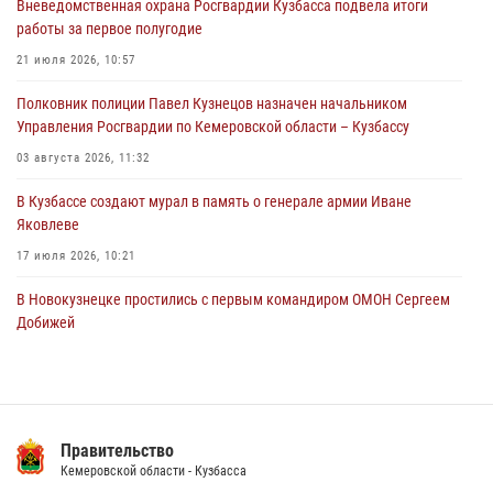
Вневедомственная охрана Росгвардии Кузбасса подвела итоги
Росгвардейцы задержали мужчину, повредившего имущество
работы за первое полугодие
горожанки
21 июля 2026, 10:57
06 августа 2026, 08:17
1
Полковник полиции Павел Кузнецов назначен начальником
Росгвардейцы пресекли противоправные действия и защитили
Управления Росгвардии по Кемеровской области – Кузбассу
новокузнечанку от агрессивного знакомого
03 августа 2026, 11:32
06 августа 2026, 07:16
В Кузбассе создают мурал в память о генерале армии Иване
Яковлеве
17 июля 2026, 10:21
В Новокузнецке простились с первым командиром ОМОН Сергеем
Добижей
12 июля 2026, 06:54
Росгвардейцы задержали горожанина, воспользовавшегося
мотоциклом без разрешения владельца
Правительство
14 июля 2026, 08:52
1
Кемеровской области - Кузбасса