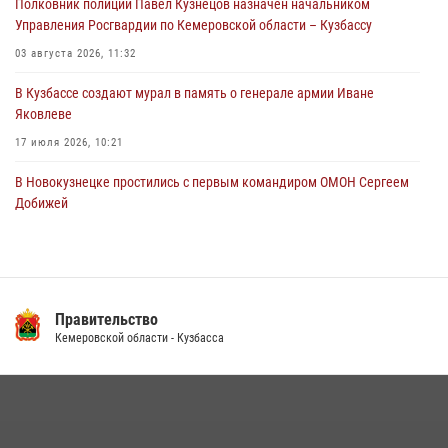
Полковник полиции Павел Кузнецов назначен начальником
04 августа 2026, 06:32
1
Управления Росгвардии по Кемеровской области – Кузбассу
03 августа 2026, 11:32
В Кузбассе создают мурал в память о генерале армии Иване
Яковлеве
17 июля 2026, 10:21
В Новокузнецке простились с первым командиром ОМОН Сергеем
Добижей
12 июля 2026, 06:54
Росгвардейцы задержали горожанина, воспользовавшегося
мотоциклом без разрешения владельца
Правительство
14 июля 2026, 08:52
1
Кемеровской области - Кузбасса
Кузбасский спецназ принял участие в сборе снайперов Сибирского
округа Росгвардии
24 июля 2026, 10:35
3