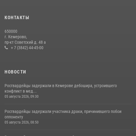
Росгвардейцы задержали мужчину, вырвавшего у горожанки пакет
с покупками
20 июля 2026, 08:52
1
КОНТАКТЫ
Росгвардейцы задержали новокузнечанку при попытке вынести из
650000
гипермаркета товары на 13 тысяч рублей (ВИДЕО)
г. Кемерово,
пр-кт Советский д. 48 а
16 июля 2026, 06:43
1
1
+ 7 (3842) 44-45-00
НОВОСТИ
Росгвардейцы задержали в Кемерове дебошира, устроившего
конфликт в мед...
05 августа 2026, 09:30
Росгвардейцы задержали участника драки, причинившего побои
оппоненту
05 августа 2026, 08:50