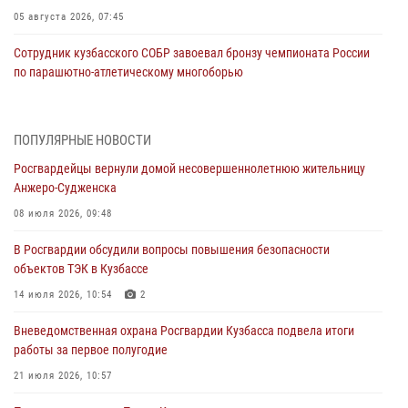
05 августа 2026, 07:45
Сотрудник кузбасского СОБР завоевал бронзу чемпионата России
по парашютно-атлетическому многоборью
04 августа 2026, 10:48
2
Кузбассовцы высоко оценили качество предоставления
ПОПУЛЯРНЫЕ НОВОСТИ
государственных услуг подразделениями ЛРР Росгвардии
Росгвардейцы вернули домой несовершеннолетнюю жительницу
04 августа 2026, 09:42
Анжеро-Судженска
Росгвардейцы помогли разыскать троих юных путешественников из
08 июля 2026, 09:48
Новокузнецка
В Росгвардии обсудили вопросы повышения безопасности
04 августа 2026, 08:42
объектов ТЭК в Кузбассе
Росгвардейцы задержали нарушителя общественного порядка в
14 июля 2026, 10:54
2
охраняемой кемеровской гостинице
Вневедомственная охрана Росгвардии Кузбасса подвела итоги
04 августа 2026, 07:41
работы за первое полугодие
Кемеровские росгвардейцы пресекли попытку хищения товара
21 июля 2026, 10:57
путем подмены ценника (ВИДЕО)