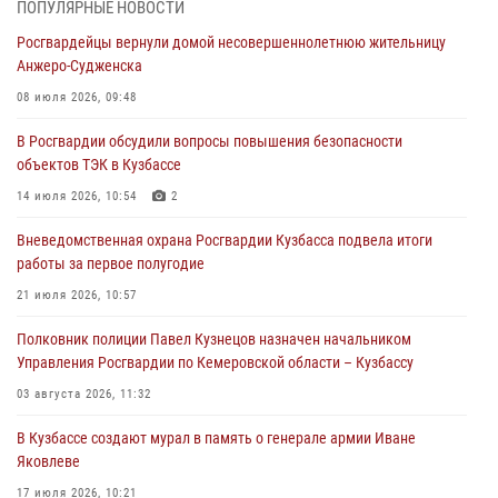
Росгвардейцы задержали в Кемерове дебошира, устроившего
ПОПУЛЯРНЫЕ НОВОСТИ
конфликт в медицинском учреждении
Росгвардейцы вернули домой несовершеннолетнюю жительницу
05 августа 2026, 09:30
Анжеро-Судженска
Росгвардейцы задержали участника драки, причинившего побои
08 июля 2026, 09:48
оппоненту
В Росгвардии обсудили вопросы повышения безопасности
05 августа 2026, 08:50
объектов ТЭК в Кузбассе
Росгвардейцы пресекли нарушение общественного порядка на
14 июля 2026, 10:54
2
городском пляже
Вневедомственная охрана Росгвардии Кузбасса подвела итоги
05 августа 2026, 08:10
работы за первое полугодие
Росгвардейцы в Юрге пресекли попытку проникновения на
21 июля 2026, 10:57
территорию частного домовладения
Полковник полиции Павел Кузнецов назначен начальником
05 августа 2026, 07:45
Управления Росгвардии по Кемеровской области – Кузбассу
03 августа 2026, 11:32
В Кузбассе создают мурал в память о генерале армии Иване
Яковлеве
17 июля 2026, 10:21