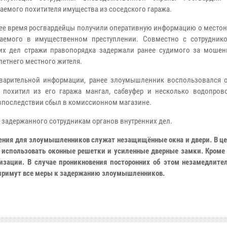
аемого похитителя имущества из соседского гаража.
ее время росгвардейцы получили оперативную информацию о место
ваемого в имущественном преступлении. Совместно с сотрудник
их дел стражи правопорядка задержали ранее судимого за мошен
летнего местного жителя.
арительной информации, ранее злоумышленник воспользовался о
 похитил из его гаража мангал, сабвуфер и несколько водопрово
впоследствии сбыл в комиссионном магазине.
 задержанного сотрудникам органов внутренних дел.
ения для злоумышленников служат незащищённые окна и двери. В це
использовать оконные решетки и усиленные дверные замки. Кроме э
ации. В случае проникновения посторонних об этом незамедлител
 примут все меры к задержанию злоумышленников.