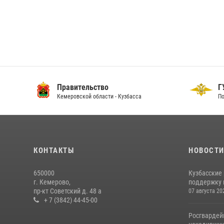
Правительство
ГУ
Кемеровской области - Кузбасса
По 
КОНТАКТЫ
НОВОСТ
650000
Кузбасские
г. Кемерово,
поддержку 
пр-кт Советский д. 48 а
07 августа 20
+ 7 (3842) 44-45-00
Росгвардей