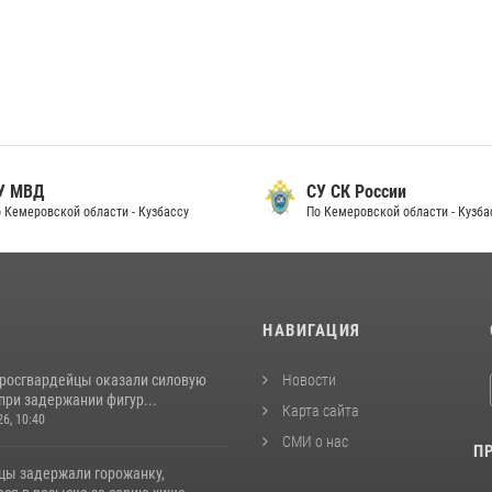
 МВД
СУ СК России
Кемеровской области - Кузбассу
По Кемеровской области - Кузбас
И
НАВИГАЦИЯ
 росгвардейцы оказали силовую
Новости
при задержании фигур...
Карта сайта
26, 10:40
СМИ о нас
П
цы задержали горожанку,