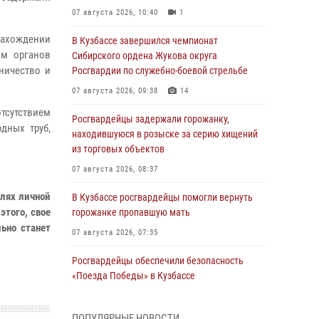
07 августа 2026, 10:40
1
нахождении
В Кузбассе завершился чемпионат
ом органов
Сибирского ордена Жукова округа
ничество и
Росгвардии по служебно-боевой стрельбе
07 августа 2026, 09:38
14
тсутствием
Росгвардейцы задержали горожанку,
дных труб,
находившуюся в розыске за серию хищений
из торговых объектов
07 августа 2026, 08:37
лях личной
В Кузбассе росгвардейцы помогли вернуть
того, свое
горожанке пропавшую мать
ьно станет
07 августа 2026, 07:35
Росгвардейцы обеспечили безопасность
«Поезда Победы» в Кузбассе
07 августа 2026, 06:33
ПОПУЛЯРНЫЕ НОВОСТИ