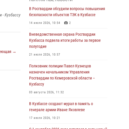
Генерал-полковник Олег Плохой поздравил
специалистов организационно-штатных
В Росгвардии обсудили вопросы повышения
подразделений Росгвардии с
 - Кузбассу
безопасности объектов ТЭК в Кузбассе
профессиональным праздником
14 июля 2026, 10:54
2
07 августа 2026, 05:32
Вневедомственная охрана Росгвардии
С 1 сентября 2026 года вступает в силу новый
Кузбасса подвела итоги работы за первое
федеральный закон о частной охранной
полугодие
ующая →
деятельности
21 июля 2026, 10:57
06 августа 2026, 10:19
Полковник полиции Павел Кузнецов
Росгвардейцы задержали предполагаемого
назначен начальником Управления
виновника причинения ножевого ранения
Росгвардии по Кемеровской области –
кемеровчанину
Кузбассу
06 августа 2026, 09:18
03 августа 2026, 11:32
Росгвардейцы задержали мужчину,
В Кузбассе создают мурал в память о
повредившего имущество горожанки
генерале армии Иване Яковлеве
06 августа 2026, 08:17
1
17 июля 2026, 10:21
Росгвардейцы пресекли противоправные