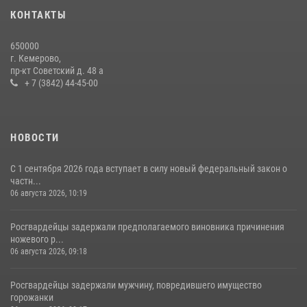
20 июля 2026, 08:52
1
КОНТАКТЫ
Росгвардейцы задержали новокузнечанку при попытке вынести из
650000
гипермаркета товары на 13 тысяч рублей (ВИДЕО)
г. Кемерово,
пр-кт Советский д. 48 а
16 июля 2026, 06:43
1
1
+ 7 (3842) 44-45-00
НОВОСТИ
С 1 сентября 2026 года вступает в силу новый федеральный закон о
частн...
06 августа 2026, 10:19
Росгвардейцы задержали предполагаемого виновника причинения
ножевого р...
06 августа 2026, 09:18
Росгвардейцы задержали мужчину, повредившего имущество
горожанки