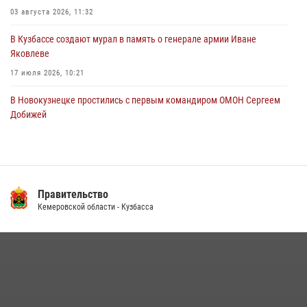
03 августа 2026, 11:32
В Кузбассе создают мурал в память о генерале армии Иване
Яковлеве
17 июля 2026, 10:21
В Новокузнецке простились с первым командиром ОМОН Сергеем
Добижей
12 июля 2026, 06:54
Росгвардейцы задержали горожанина, воспользовавшегося
мотоциклом без разрешения владельца
Правительство
14 июля 2026, 08:52
1
Кемеровской области - Кузбасса
Кузбасский спецназ принял участие в сборе снайперов Сибирского
округа Росгвардии
24 июля 2026, 10:35
3
Росгвардейцы задержали мужчину, вырвавшего у горожанки пакет
с покупками