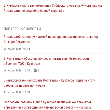
В Кузбассе стартовал чемпионат Сибирского ордена Жукова округа
Росгвардии по служебно-боевой стрельбе
05 августа 2026, 10:53
7
Росгвардейцы задержали в Кемерове дебошира, устроившего
ПОПУЛЯРНЫЕ НОВОСТИ
конфликт в медицинском учреждении
Росгвардейцы вернули домой несовершеннолетнюю жительницу
05 августа 2026, 09:30
Анжеро-Судженска
Росгвардейцы задержали участника драки, причинившего побои
08 июля 2026, 09:48
оппоненту
В Росгвардии обсудили вопросы повышения безопасности
05 августа 2026, 08:50
объектов ТЭК в Кузбассе
Росгвардейцы пресекли нарушение общественного порядка на
14 июля 2026, 10:54
2
городском пляже
Вневедомственная охрана Росгвардии Кузбасса подвела итоги
05 августа 2026, 08:10
работы за первое полугодие
Росгвардейцы в Юрге пресекли попытку проникновения на
21 июля 2026, 10:57
территорию частного домовладения
Полковник полиции Павел Кузнецов назначен начальником
05 августа 2026, 07:45
Управления Росгвардии по Кемеровской области – Кузбассу