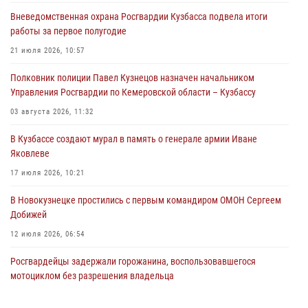
Вневедомственная охрана Росгвардии Кузбасса подвела итоги
Росгвардейцы задержали предполагаемого виновника причинения
работы за первое полугодие
ножевого ранения кемеровчанину
21 июля 2026, 10:57
06 августа 2026, 09:18
Полковник полиции Павел Кузнецов назначен начальником
Росгвардейцы задержали мужчину, повредившего имущество
Управления Росгвардии по Кемеровской области – Кузбассу
горожанки
03 августа 2026, 11:32
06 августа 2026, 08:17
1
В Кузбассе создают мурал в память о генерале армии Иване
Росгвардейцы пресекли противоправные действия и защитили
Яковлеве
новокузнечанку от агрессивного знакомого
17 июля 2026, 10:21
06 августа 2026, 07:16
В Новокузнецке простились с первым командиром ОМОН Сергеем
Добижей
12 июля 2026, 06:54
Росгвардейцы задержали горожанина, воспользовавшегося
мотоциклом без разрешения владельца
14 июля 2026, 08:52
1