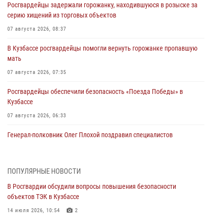
Росгвардейцы задержали горожанку, находившуюся в розыске за
серию хищений из торговых объектов
07 августа 2026, 08:37
В Кузбассе росгвардейцы помогли вернуть горожанке пропавшую
мать
07 августа 2026, 07:35
Росгвардейцы обеспечили безопасность «Поезда Победы» в
Кузбассе
07 августа 2026, 06:33
Генерал-полковник Олег Плохой поздравил специалистов
организационно-штатных подразделений Росгвардии с
профессиональным праздником
07 августа 2026, 05:32
ПОПУЛЯРНЫЕ НОВОСТИ
В Росгвардии обсудили вопросы повышения безопасности
С 1 сентября 2026 года вступает в силу новый федеральный закон о
объектов ТЭК в Кузбассе
частной охранной деятельности
14 июля 2026, 10:54
2
06 августа 2026, 10:19