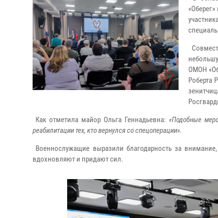
«Оберег»
участник
специаль
Совмест
небольшу
ОМОН «Об
Роберта 
зенитчи
Росгвард
Как отметила майор Ольга Геннадьевна:
«Подобные меро
реабилитации тех, кто вернулся со спецоперации».
Военнослужащие выразили благодарность за внимание, 
вдохновляют и придают сил.