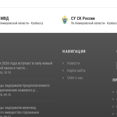
 МВД
СУ СК России
Кемеровской области - Кузбассу
По Кемеровской области - Кузбас
И
НАВИГАЦИЯ
я 2026 года вступает в силу новый
Новости
 закон о частн...
Карта сайта
26, 10:19
СМИ о нас
П
цы задержали предполагаемого
ричинения ножевого р...
26, 09:18
цы задержали мужчину,
го имущество горожанки