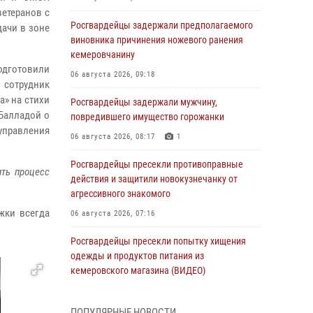
ветеранов с
Росгвардейцы задержали предполагаемого
ачи в зоне
виновника причинения ножевого ранения
кемеровчанину
одготовили
06 августа 2026, 09:18
 сотрудник
а» на стихи
Росгвардейцы задержали мужчину,
Балладой о
повредившего имущество горожанки
управления
06 августа 2026, 08:17
1
Росгвардейцы пресекли противоправные
ить процесс
действия и защитили новокузнечанку от
агрессивного знакомого
жки всегда
06 августа 2026, 07:16
Росгвардейцы пресекли попытку хищения
одежды и продуктов питания из
кемеровского магазина (ВИДЕО)
06 августа 2026, 06:08
1
1
ПОПУЛЯРНЫЕ НОВОСТИ