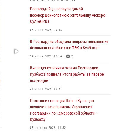
В Кузбассе стартовал чемпионат Сибирского
ордена Жукова округа Росгвардии по
Росгвардейцы вернули домой
служебно-боевой стрельбе
несовершеннолетнюю жительницу Анжеро-
Судженска
05 августа 2026, 10:53
7
08 июля 2026, 09:48
Росгвардейцы задержали в Кемерове
дебошира, устроившего конфликт в
В Росгвардии обсудили вопросы повышения
медицинском учреждении
безопасности объектов ТЭК в Кузбассе
05 августа 2026, 09:30
14 июля 2026, 10:54
2
Росгвардейцы задержали участника драки,
Вневедомственная охрана Росгвардии
причинившего побои оппоненту
Кузбасса подвела итоги работы за первое
полугодие
05 августа 2026, 08:50
21 июля 2026, 10:57
Росгвардейцы пресекли нарушение
общественного порядка на городском пляже
Полковник полиции Павел Кузнецов
назначен начальником Управления
05 августа 2026, 08:10
Росгвардии по Кемеровской области –
Кузбассу
Росгвардейцы в Юрге пресекли попытку
проникновения на территорию частного
03 августа 2026, 11:32
домовладения