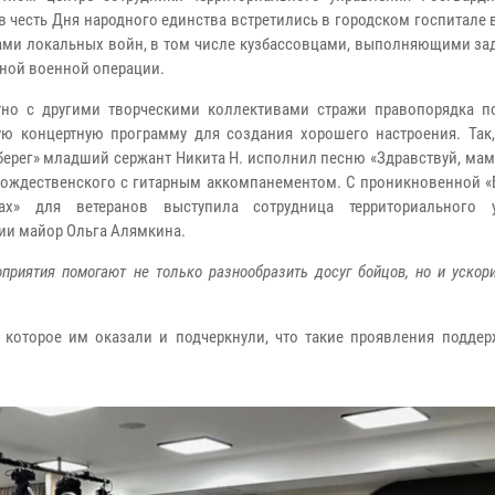
 в честь Дня народного единства встретились в городском госпитале 
ами локальных войн, в том числе кузбассовцами, выполняющими зад
ной военной операции.
но с другими творческими коллективами стражи правопорядка п
ю концертную программу для создания хорошего настроения. Так,
ерег» младший сержант Никита Н. исполнил песню «Здравствуй, мам
Рождественского с гитарным аккомпанементом. С проникновенной «
цах» для ветеранов выступила сотрудница территориального 
ии майор Ольга Алямкина.
приятия помогают не только разнообразить досуг бойцов, но и ускор
которое им оказали и подчеркнули, что такие проявления поддер