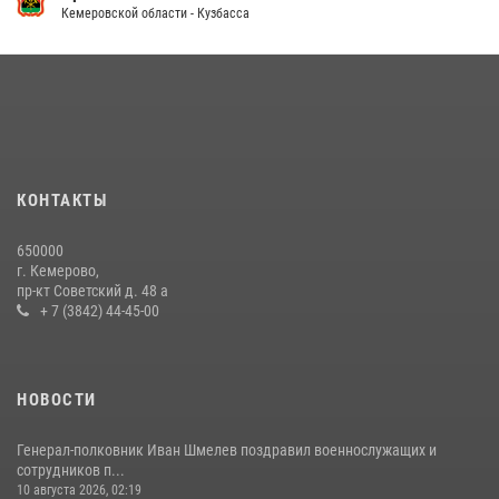
Кемеровской области - Кузбасса
Кузбасский спецназ принял участие в сборе снайперов Сибирского
округа Росгвардии
24 июля 2026, 10:35
3
Сотрудники ОМОН «Оберег» провели встречу с воспитанниками
детского дома в рамках всероссийской акции
20 июля 2026, 10:54
2
КОНТАКТЫ
Росгвардейцы задержали мужчину, вырвавшего у горожанки пакет
650000
с покупками
г. Кемерово,
пр-кт Советский д. 48 а
20 июля 2026, 08:52
1
+ 7 (3842) 44-45-00
НОВОСТИ
Генерал-полковник Иван Шмелев поздравил военнослужащих и
сотрудников п...
10 августа 2026, 02:19