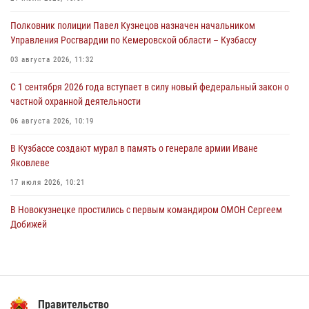
профессиональным праздником
Полковник полиции Павел Кузнецов назначен начальником
07 августа 2026, 05:32
Управления Росгвардии по Кемеровской области – Кузбассу
С 1 сентября 2026 года вступает в силу новый федеральный закон о
03 августа 2026, 11:32
частной охранной деятельности
С 1 сентября 2026 года вступает в силу новый федеральный закон о
06 августа 2026, 10:19
частной охранной деятельности
Росгвардейцы задержали предполагаемого виновника причинения
06 августа 2026, 10:19
ножевого ранения кемеровчанину
В Кузбассе создают мурал в память о генерале армии Иване
06 августа 2026, 09:18
Яковлеве
17 июля 2026, 10:21
В Новокузнецке простились с первым командиром ОМОН Сергеем
Добижей
12 июля 2026, 06:54
Росгвардейцы задержали горожанина, воспользовавшегося
мотоциклом без разрешения владельца
Правительство
14 июля 2026, 08:52
1