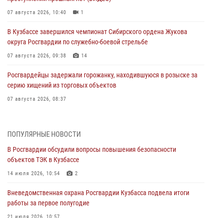
07 августа 2026, 10:40
1
В Кузбассе завершился чемпионат Сибирского ордена Жукова
округа Росгвардии по служебно-боевой стрельбе
07 августа 2026, 09:38
14
Росгвардейцы задержали горожанку, находившуюся в розыске за
серию хищений из торговых объектов
07 августа 2026, 08:37
В Кузбассе росгвардейцы помогли вернуть горожанке пропавшую
мать
ПОПУЛЯРНЫЕ НОВОСТИ
07 августа 2026, 07:35
В Росгвардии обсудили вопросы повышения безопасности
объектов ТЭК в Кузбассе
Росгвардейцы обеспечили безопасность «Поезда Победы» в
Кузбассе
14 июля 2026, 10:54
2
07 августа 2026, 06:33
Вневедомственная охрана Росгвардии Кузбасса подвела итоги
работы за первое полугодие
Генерал-полковник Олег Плохой поздравил специалистов
организационно-штатных подразделений Росгвардии с
21 июля 2026, 10:57