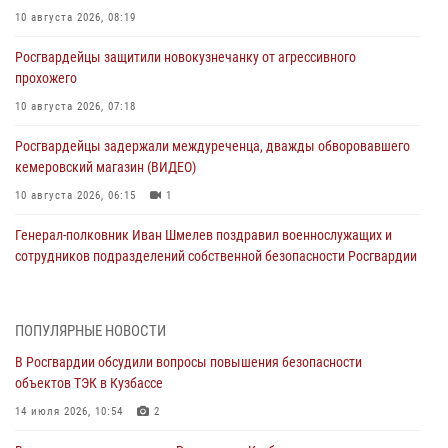
10 августа 2026, 08:19
Росгвардейцы защитили новокузнечанку от агрессивного
прохожего
10 августа 2026, 07:18
Росгвардейцы задержали междуреченца, дважды обворовавшего
кемеровский магазин (ВИДЕО)
10 августа 2026, 06:15
1
Генерал-полковник Иван Шмелев поздравил военнослужащих и
сотрудников подразделений собственной безопасности Росгвардии
с профессиональным праздником
10 августа 2026, 02:19
ПОПУЛЯРНЫЕ НОВОСТИ
Заместитель директора Росгвардии генерал-полковник Владислав
В Росгвардии обсудили вопросы повышения безопасности
Ершов поздравил военнослужащих и сотрудников ведомства с
объектов ТЭК в Кузбассе
Днем физкультурника
14 июля 2026, 10:54
2
08 августа 2026, 06:29