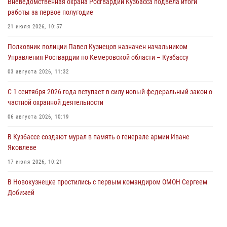
Вневедомственная охрана Росгвардии Кузбасса подвела итоги
Кузбасские росгвардейцы оказали силовую поддержку при
работы за первое полугодие
задержании фигуранта уголовного дела об особо тяжком
преступлении прошлых лет (ВИДЕО)
21 июля 2026, 10:57
07 августа 2026, 10:40
1
Полковник полиции Павел Кузнецов назначен начальником
Управления Росгвардии по Кемеровской области – Кузбассу
В Кузбассе завершился чемпионат Сибирского ордена Жукова
округа Росгвардии по служебно-боевой стрельбе
03 августа 2026, 11:32
07 августа 2026, 09:38
14
С 1 сентября 2026 года вступает в силу новый федеральный закон о
частной охранной деятельности
Росгвардейцы задержали горожанку, находившуюся в розыске за
серию хищений из торговых объектов
06 августа 2026, 10:19
07 августа 2026, 08:37
В Кузбассе создают мурал в память о генерале армии Иване
Яковлеве
17 июля 2026, 10:21
В Новокузнецке простились с первым командиром ОМОН Сергеем
Добижей
12 июля 2026, 06:54
Росгвардейцы задержали горожанина, воспользовавшегося