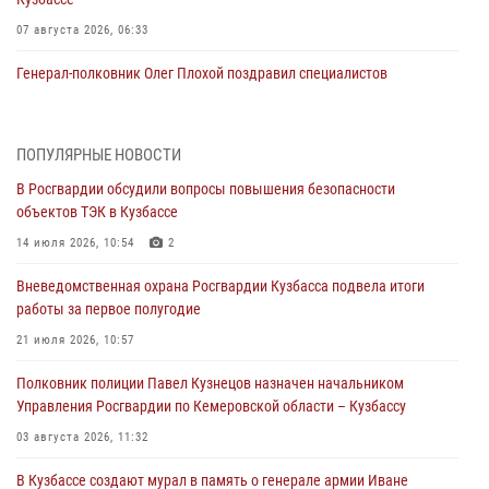
07 августа 2026, 06:33
Генерал-полковник Олег Плохой поздравил специалистов
организационно-штатных подразделений Росгвардии с
профессиональным праздником
07 августа 2026, 05:32
ПОПУЛЯРНЫЕ НОВОСТИ
В Росгвардии обсудили вопросы повышения безопасности
С 1 сентября 2026 года вступает в силу новый федеральный закон о
объектов ТЭК в Кузбассе
частной охранной деятельности
14 июля 2026, 10:54
2
06 августа 2026, 10:19
Вневедомственная охрана Росгвардии Кузбасса подвела итоги
Росгвардейцы задержали предполагаемого виновника причинения
работы за первое полугодие
ножевого ранения кемеровчанину
21 июля 2026, 10:57
06 августа 2026, 09:18
Полковник полиции Павел Кузнецов назначен начальником
Росгвардейцы задержали мужчину, повредившего имущество
Управления Росгвардии по Кемеровской области – Кузбассу
горожанки
03 августа 2026, 11:32
06 августа 2026, 08:17
1
В Кузбассе создают мурал в память о генерале армии Иване
Росгвардейцы пресекли противоправные действия и защитили