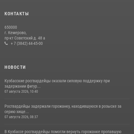
детского дома в рамках всероссийской акции
20 июля 2026, 10:54
2
КОНТАКТЫ
Росгвардейцы задержали мужчину, вырвавшего у горожанки пакет
650000
с покупками
г. Кемерово,
пр-кт Советский д. 48 а
20 июля 2026, 08:52
1
+ 7 (3842) 44-45-00
НОВОСТИ
Кузбасские росгвардейцы оказали силовую поддержку при
задержании фигур...
07 августа 2026, 10:40
Росгвардейцы задержали горожанку, находившуюся в розыске за
серию хище...
07 августа 2026, 08:37
В Кузбассе росгвардейцы помогли вернуть горожанке пропавшую