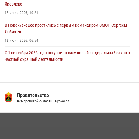
Яковлеве
новокузнечанку от агрессивного знакомого
17 июля 2026, 10:21
06 августа 2026, 07:16
В Новокузнецке простились с первым командиром ОМОН Сергеем
Добижей
12 июля 2026, 06:54
С 1 сентября 2026 года вступает в силу новый федеральный закон о
частной охранной деятельности
06 августа 2026, 10:19
Росгвардейцы задержали горожанина, воспользовавшегося
мотоциклом без разрешения владельца
Правительство
14 июля 2026, 08:52
1
Кемеровской области - Кузбасса
Кузбасский спецназ принял участие в сборе снайперов Сибирского
округа Росгвардии
24 июля 2026, 10:35
3
Сотрудники ОМОН «Оберег» провели встречу с воспитанниками