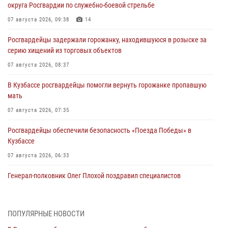
округа Росгвардии по служебно-боевой стрельбе
07 августа 2026, 09:38
14
Росгвардейцы задержали горожанку, находившуюся в розыске за
серию хищений из торговых объектов
07 августа 2026, 08:37
В Кузбассе росгвардейцы помогли вернуть горожанке пропавшую
мать
07 августа 2026, 07:35
Росгвардейцы обеспечили безопасность «Поезда Победы» в
Кузбассе
07 августа 2026, 06:33
Генерал-полковник Олег Плохой поздравил специалистов
организационно-штатных подразделений Росгвардии с
профессиональным праздником
07 августа 2026, 05:32
ПОПУЛЯРНЫЕ НОВОСТИ