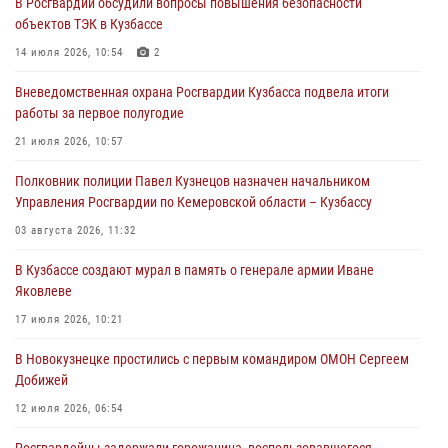
В Росгвардии обсудили вопросы повышения безопасности
С 1 сентября 2026 года вступает в силу новый федеральный закон о
объектов ТЭК в Кузбассе
частной охранной деятельности
14 июля 2026, 10:54
2
06 августа 2026, 10:19
Вневедомственная охрана Росгвардии Кузбасса подвела итоги
Росгвардейцы задержали предполагаемого виновника причинения
работы за первое полугодие
ножевого ранения кемеровчанину
21 июля 2026, 10:57
06 августа 2026, 09:18
Полковник полиции Павел Кузнецов назначен начальником
Росгвардейцы задержали мужчину, повредившего имущество
Управления Росгвардии по Кемеровской области – Кузбассу
горожанки
03 августа 2026, 11:32
06 августа 2026, 08:17
1
В Кузбассе создают мурал в память о генерале армии Иване
Росгвардейцы пресекли противоправные действия и защитили
Яковлеве
новокузнечанку от агрессивного знакомого
17 июля 2026, 10:21
06 августа 2026, 07:16
В Новокузнецке простились с первым командиром ОМОН Сергеем
Добижей
12 июля 2026, 06:54
Росгвардейцы задержали горожанина, воспользовавшегося