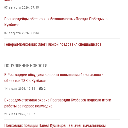
07 августа 2026, 07:35
Росгвардейцы обеспечили безопасность «Поезда Победы» в
Кузбассе
07 августа 2026, 06:33
Генерал-полковник Олег Плохой поздравил специалистов
организационно-штатных подразделений Росгвардии с
профессиональным праздником
07 августа 2026, 05:32
ПОПУЛЯРНЫЕ НОВОСТИ
В Росгвардии обсудили вопросы повышения безопасности
С 1 сентября 2026 года вступает в силу новый федеральный закон о
объектов ТЭК в Кузбассе
частной охранной деятельности
14 июля 2026, 10:54
2
06 августа 2026, 10:19
Вневедомственная охрана Росгвардии Кузбасса подвела итоги
Росгвардейцы задержали предполагаемого виновника причинения
работы за первое полугодие
ножевого ранения кемеровчанину
21 июля 2026, 10:57
06 августа 2026, 09:18
Полковник полиции Павел Кузнецов назначен начальником
Росгвардейцы задержали мужчину, повредившего имущество