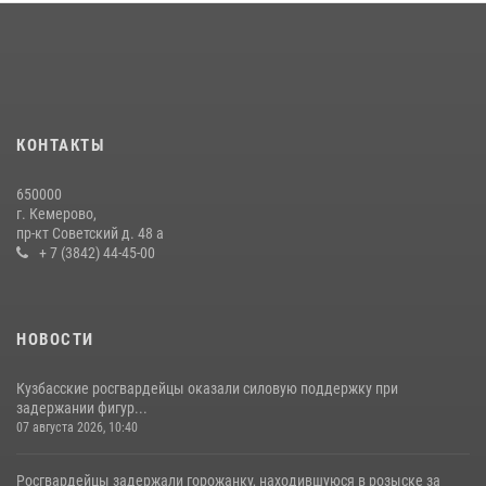
округа Росгвардии
24 июля 2026, 10:35
3
Сотрудники ОМОН «Оберег» провели встречу с воспитанниками
детского дома в рамках всероссийской акции
20 июля 2026, 10:54
2
КОНТАКТЫ
Росгвардейцы задержали мужчину, вырвавшего у горожанки пакет
650000
с покупками
г. Кемерово,
пр-кт Советский д. 48 а
20 июля 2026, 08:52
1
+ 7 (3842) 44-45-00
НОВОСТИ
Кузбасские росгвардейцы оказали силовую поддержку при
задержании фигур...
07 августа 2026, 10:40
Росгвардейцы задержали горожанку, находившуюся в розыске за