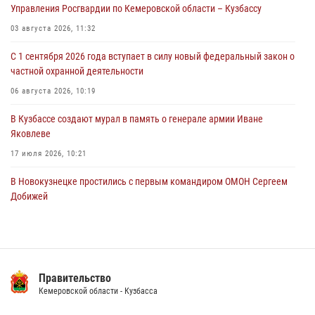
Управления Росгвардии по Кемеровской области – Кузбассу
горожанки
03 августа 2026, 11:32
06 августа 2026, 08:17
1
С 1 сентября 2026 года вступает в силу новый федеральный закон о
Росгвардейцы пресекли противоправные действия и защитили
частной охранной деятельности
новокузнечанку от агрессивного знакомого
06 августа 2026, 10:19
06 августа 2026, 07:16
В Кузбассе создают мурал в память о генерале армии Иване
Яковлеве
17 июля 2026, 10:21
В Новокузнецке простились с первым командиром ОМОН Сергеем
Добижей
12 июля 2026, 06:54
Росгвардейцы задержали горожанина, воспользовавшегося
мотоциклом без разрешения владельца
Правительство
14 июля 2026, 08:52
1
Кемеровской области - Кузбасса
Кузбасский спецназ принял участие в сборе снайперов Сибирского