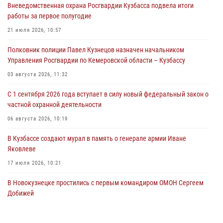
Вневедомственная охрана Росгвардии Кузбасса подвела итоги
Росгвардейцы задержали предполагаемого виновника причинения
работы за первое полугодие
ножевого ранения кемеровчанину
21 июля 2026, 10:57
06 августа 2026, 09:18
Полковник полиции Павел Кузнецов назначен начальником
Росгвардейцы задержали мужчину, повредившего имущество
Управления Росгвардии по Кемеровской области – Кузбассу
горожанки
03 августа 2026, 11:32
06 августа 2026, 08:17
1
С 1 сентября 2026 года вступает в силу новый федеральный закон о
Росгвардейцы пресекли противоправные действия и защитили
частной охранной деятельности
новокузнечанку от агрессивного знакомого
06 августа 2026, 10:19
06 августа 2026, 07:16
В Кузбассе создают мурал в память о генерале армии Иване
Яковлеве
17 июля 2026, 10:21
В Новокузнецке простились с первым командиром ОМОН Сергеем
Добижей
12 июля 2026, 06:54