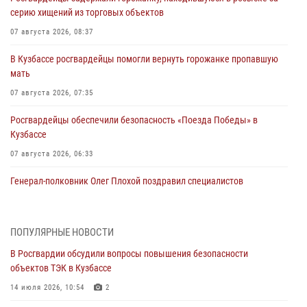
серию хищений из торговых объектов
07 августа 2026, 08:37
В Кузбассе росгвардейцы помогли вернуть горожанке пропавшую
мать
07 августа 2026, 07:35
Росгвардейцы обеспечили безопасность «Поезда Победы» в
Кузбассе
07 августа 2026, 06:33
Генерал-полковник Олег Плохой поздравил специалистов
организационно-штатных подразделений Росгвардии с
профессиональным праздником
07 августа 2026, 05:32
ПОПУЛЯРНЫЕ НОВОСТИ
В Росгвардии обсудили вопросы повышения безопасности
С 1 сентября 2026 года вступает в силу новый федеральный закон о
объектов ТЭК в Кузбассе
частной охранной деятельности
14 июля 2026, 10:54
2
06 августа 2026, 10:19