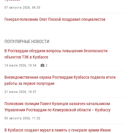
07 августа 2026, 06:33
Генерал-полковник Олег Плохой поздравил специалистов
организационно-штатных подразделений Росгвардии с
профессиональным праздником
07 августа 2026, 05:32
ПОПУЛЯРНЫЕ НОВОСТИ
В Росгвардии обсудили вопросы повышения безопасности
С 1 сентября 2026 года вступает в силу новый федеральный закон о
объектов ТЭК в Кузбассе
частной охранной деятельности
14 июля 2026, 10:54
2
06 августа 2026, 10:19
Вневедомственная охрана Росгвардии Кузбасса подвела итоги
Росгвардейцы задержали предполагаемого виновника причинения
работы за первое полугодие
ножевого ранения кемеровчанину
21 июля 2026, 10:57
06 августа 2026, 09:18
Полковник полиции Павел Кузнецов назначен начальником
Росгвардейцы задержали мужчину, повредившего имущество
Управления Росгвардии по Кемеровской области – Кузбассу
горожанки
03 августа 2026, 11:32
06 августа 2026, 08:17
1
В Кузбассе создают мурал в память о генерале армии Иване
Росгвардейцы пресекли противоправные действия и защитили