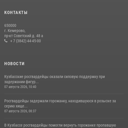
с покупками
20 июля 2026, 08:52
1
КОНТАКТЫ
Росгвардейцы задержали новокузнечанку при попытке вынести из
650000
гипермаркета товары на 13 тысяч рублей (ВИДЕО)
г. Кемерово,
пр-кт Советский д. 48 а
16 июля 2026, 06:43
1
1
+ 7 (3842) 44-45-00
НОВОСТИ
Кузбасские росгвардейцы оказали силовую поддержку при
задержании фигур...
07 августа 2026, 10:40
Росгвардейцы задержали горожанку, находившуюся в розыске за
серию хище...
07 августа 2026, 08:37
В Кузбассе росгвардейцы помогли вернуть горожанке пропавшую