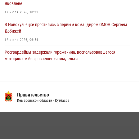
Яковлеве
новокузнечанку от агрессивного знакомого
17 июля 2026, 10:21
06 августа 2026, 07:16
В Новокузнецке простились с первым командиром ОМОН Сергеем
Добижей
12 июля 2026, 06:54
Росгвардейцы задержали горожанина, воспользовавшегося
мотоциклом без разрешения владельца
14 июля 2026, 08:52
1
С 1 сентября 2026 года вступает в силу новый федеральный закон о
частной охранной деятельности
Правительство
06 августа 2026, 10:19
Кемеровской области - Кузбасса
Кузбасский спецназ принял участие в сборе снайперов Сибирского
округа Росгвардии
24 июля 2026, 10:35
3
Росгвардейцы задержали мужчину, вырвавшего у горожанки пакет