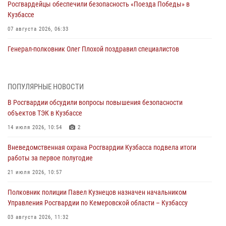
Росгвардейцы обеспечили безопасность «Поезда Победы» в
Кузбассе
07 августа 2026, 06:33
Генерал-полковник Олег Плохой поздравил специалистов
организационно-штатных подразделений Росгвардии с
профессиональным праздником
07 августа 2026, 05:32
ПОПУЛЯРНЫЕ НОВОСТИ
В Росгвардии обсудили вопросы повышения безопасности
С 1 сентября 2026 года вступает в силу новый федеральный закон о
объектов ТЭК в Кузбассе
частной охранной деятельности
14 июля 2026, 10:54
2
06 августа 2026, 10:19
Вневедомственная охрана Росгвардии Кузбасса подвела итоги
Росгвардейцы задержали предполагаемого виновника причинения
работы за первое полугодие
ножевого ранения кемеровчанину
21 июля 2026, 10:57
06 августа 2026, 09:18
Полковник полиции Павел Кузнецов назначен начальником
Росгвардейцы задержали мужчину, повредившего имущество
Управления Росгвардии по Кемеровской области – Кузбассу
горожанки
03 августа 2026, 11:32
06 августа 2026, 08:17
1