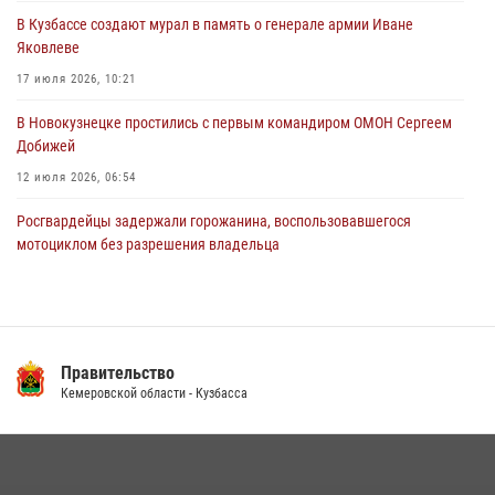
В Кузбассе создают мурал в память о генерале армии Иване
Росгвардейцы пресекли противоправные действия и защитили
Яковлеве
новокузнечанку от агрессивного знакомого
17 июля 2026, 10:21
06 августа 2026, 07:16
В Новокузнецке простились с первым командиром ОМОН Сергеем
Добижей
12 июля 2026, 06:54
Росгвардейцы задержали горожанина, воспользовавшегося
мотоциклом без разрешения владельца
14 июля 2026, 08:52
1
С 1 сентября 2026 года вступает в силу новый федеральный закон о
частной охранной деятельности
Правительство
06 августа 2026, 10:19
Кемеровской области - Кузбасса
Кузбасский спецназ принял участие в сборе снайперов Сибирского
округа Росгвардии
24 июля 2026, 10:35
3