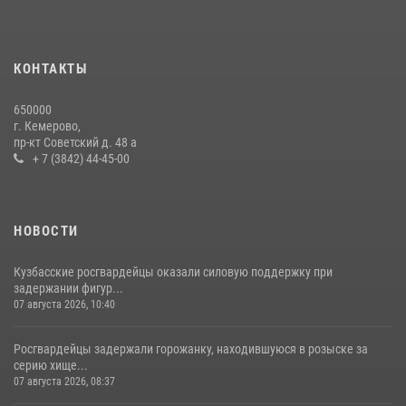
Росгвардейцы задержали мужчину, вырвавшего у горожанки пакет
с покупками
20 июля 2026, 08:52
1
КОНТАКТЫ
Росгвардейцы задержали новокузнечанку при попытке вынести из
650000
гипермаркета товары на 13 тысяч рублей (ВИДЕО)
г. Кемерово,
пр-кт Советский д. 48 а
16 июля 2026, 06:43
1
1
+ 7 (3842) 44-45-00
НОВОСТИ
Кузбасские росгвардейцы оказали силовую поддержку при
задержании фигур...
07 августа 2026, 10:40
Росгвардейцы задержали горожанку, находившуюся в розыске за
серию хище...
07 августа 2026, 08:37