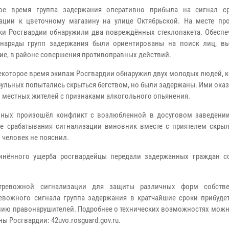
е время группа задержания оперативно прибыла на сигнал ср
ации к цветочному магазину на улице Октябрьской. На месте пр
ки Росгвардии обнаружили два повреждённых стеклопакета. Обеспе
, наряды групп задержания были ориентированы на поиск лиц, 
ие, в районе совершения противоправных действий.
екоторое время экипаж Росгвардии обнаружил двух молодых людей, 
рульных попытались скрыться бегством, но были задержаны. Ими ока
х местных жителей с признаками алкогольного опьянения.
нных произошёл конфликт с возлюбленной в досуговом заведении
ле срабатывания сигнализации виновник вместе с приятелем скрыл
 человек не пояснил.
инённого ущерба росгвардейцы передали задержанных граждан с
 тревожной сигнализации для защиты различных форм собстве
ревожного сигнала группа задержания в кратчайшие сроки прибудет
нию правонарушителей. Подробнее о технических возможностях можн
 Росгвардии: 42uvo.rosguard.gov.ru.