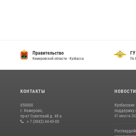
Правительство
ГУ
Кемеровской области - Кузбасса
По 
КОНТАКТЫ
НОВОСТ
650000
Кузбасские
г. Кемерово,
поддержку 
пр-кт Советский д. 48 а
07 августа 20
+ 7 (3842) 44-45-00
Росгвардей