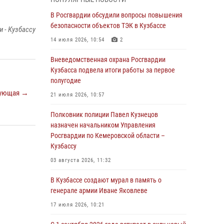
Генерал-полковник Олег Плохой поздравил
специалистов организационно-штатных
В Росгвардии обсудили вопросы повышения
подразделений Росгвардии с
безопасности объектов ТЭК в Кузбассе
 - Кузбассу
профессиональным праздником
14 июля 2026, 10:54
2
07 августа 2026, 05:32
Вневедомственная охрана Росгвардии
С 1 сентября 2026 года вступает в силу новый
Кузбасса подвела итоги работы за первое
федеральный закон о частной охранной
полугодие
деятельности
ующая →
21 июля 2026, 10:57
06 августа 2026, 10:19
Полковник полиции Павел Кузнецов
Росгвардейцы задержали предполагаемого
назначен начальником Управления
виновника причинения ножевого ранения
Росгвардии по Кемеровской области –
кемеровчанину
Кузбассу
06 августа 2026, 09:18
03 августа 2026, 11:32
Росгвардейцы задержали мужчину,
В Кузбассе создают мурал в память о
повредившего имущество горожанки
генерале армии Иване Яковлеве
06 августа 2026, 08:17
1
17 июля 2026, 10:21
Росгвардейцы пресекли противоправные