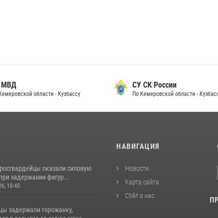
 МВД
СУ СК России
Кемеровской области - Кузбассу
По Кемеровской области - Кузбас
И
НАВИГАЦИЯ
 росгвардейцы оказали силовую
Новости
при задержании фигур...
Карта сайта
26, 10:40
СМИ о нас
П
цы задержали горожанку,