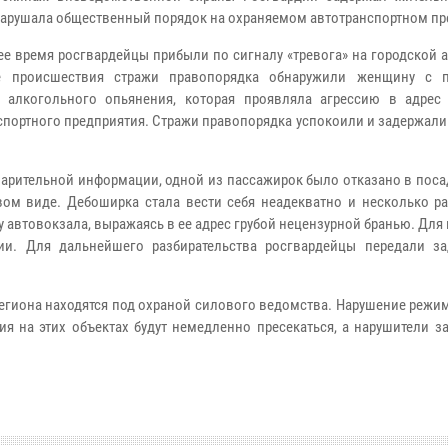
нарушала общественный порядок на охраняемом автотранспортном пр
ее время росгвардейцы прибыли по сигналу «тревога» на городской 
е происшествия стражи правопорядка обнаружили женщину с п
 алкогольного опьянения, которая проявляла агрессию в адрес
спортного предприятия. Стражи правопорядка успокоили и задержал
арительной информации, одной из пассажирок было отказано в поса
вом виде. Дебоширка стала вести себя неадекватно и несколько ра
у автовокзала, выражаясь в ее адрес грубой нецензурной бранью. Для
ии. Для дальнейшего разбирательства росгвардейцы передали з
егиона находятся под охраной силового ведомства. Нарушение режи
я на этих объектах будут немедленно пресекаться, а нарушители з