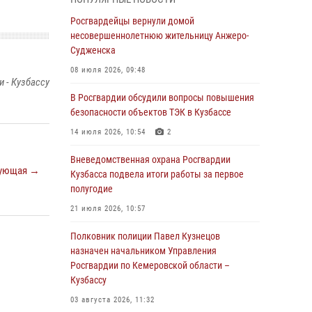
В Кузбассе стартовал чемпионат Сибирского
ордена Жукова округа Росгвардии по
Росгвардейцы вернули домой
служебно-боевой стрельбе
несовершеннолетнюю жительницу Анжеро-
Судженска
05 августа 2026, 10:53
7
08 июля 2026, 09:48
 - Кузбассу
Росгвардейцы задержали в Кемерове
дебошира, устроившего конфликт в
В Росгвардии обсудили вопросы повышения
медицинском учреждении
безопасности объектов ТЭК в Кузбассе
05 августа 2026, 09:30
14 июля 2026, 10:54
2
Росгвардейцы задержали участника драки,
Вневедомственная охрана Росгвардии
ующая →
причинившего побои оппоненту
Кузбасса подвела итоги работы за первое
полугодие
05 августа 2026, 08:50
21 июля 2026, 10:57
Росгвардейцы пресекли нарушение
общественного порядка на городском пляже
Полковник полиции Павел Кузнецов
назначен начальником Управления
05 августа 2026, 08:10
Росгвардии по Кемеровской области –
Кузбассу
Росгвардейцы в Юрге пресекли попытку
проникновения на территорию частного
03 августа 2026, 11:32
домовладения