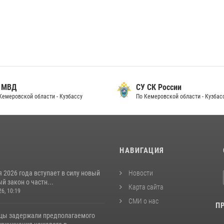
 МВД
СУ СК России
Кемеровской области - Кузбассу
По Кемеровской области - Кузбас
И
НАВИГАЦИЯ
я 2026 года вступает в силу новый
Новости
 закон о частн...
Карта сайта
26, 10:19
СМИ о нас
П
цы задержали предполагаемого