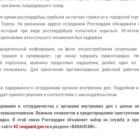
в магазине, повредившего товар.
ее время росгвардейцы прибыли на сигнал «тревога» к городской тор
 Тореза. На указанном адресе сотрудники Росгвардии обнаружили 
 который при виде росгвардейцев попытался скрыться. 42-летн
 признаками алкогольного опьянения был задержан.
варительной информации, на фоне злоупотребления спиртными
 пришел в супермаркет, где начал нарушать правопорядок. Н
ия персонала, мужчина продолжил нарушения, разбил один из
я оплачивать. Для пресечения противоправных действий работн
и задержанного сотрудникам органов внутренних дел. Подробная 
будет принято решение в соответствии с законодательством.
рования и сотрудничества с органами внутренних дел с целью оп
злоумышленников. Важным элементом в предотвращении преступлени
дка. В этой связи Росгвардия объявляет набор на службу и пре
 сайте
42.rosguard.gov.ru
в разделе «ВАКАНСИИ».