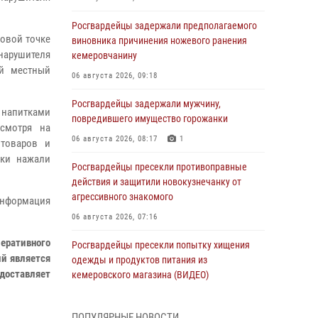
Росгвардейцы задержали предполагаемого
говой точке
виновника причинения ножевого ранения
нарушителя
кемеровчанину
ий местный
06 августа 2026, 09:18
Росгвардейцы задержали мужчину,
 напитками
повредившего имущество горожанки
есмотря на
06 августа 2026, 08:17
1
 товаров и
ики нажали
Росгвардейцы пресекли противоправные
действия и защитили новокузнечанку от
агрессивного знакомого
информация
06 августа 2026, 07:16
еративного
Росгвардейцы пресекли попытку хищения
й является
одежды и продуктов питания из
доставляет
кемеровского магазина (ВИДЕО)
06 августа 2026, 06:08
1
1
ПОПУЛЯРНЫЕ НОВОСТИ