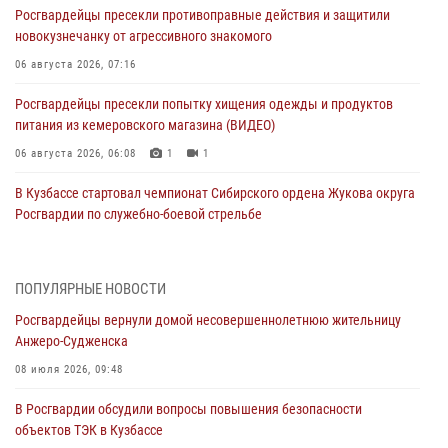
Росгвардейцы пресекли противоправные действия и защитили
новокузнечанку от агрессивного знакомого
06 августа 2026, 07:16
Росгвардейцы пресекли попытку хищения одежды и продуктов
питания из кемеровского магазина (ВИДЕО)
06 августа 2026, 06:08
1
1
В Кузбассе стартовал чемпионат Сибирского ордена Жукова округа
Росгвардии по служебно-боевой стрельбе
05 августа 2026, 10:53
7
Росгвардейцы задержали в Кемерове дебошира, устроившего
ПОПУЛЯРНЫЕ НОВОСТИ
конфликт в медицинском учреждении
Росгвардейцы вернули домой несовершеннолетнюю жительницу
05 августа 2026, 09:30
Анжеро-Судженска
Росгвардейцы задержали участника драки, причинившего побои
08 июля 2026, 09:48
оппоненту
В Росгвардии обсудили вопросы повышения безопасности
05 августа 2026, 08:50
объектов ТЭК в Кузбассе