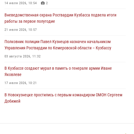
Росгвардейцы пресекли нарушение общественного порядка на
14 июля 2026, 10:54
2
городском пляже
Вневедомственная охрана Росгвардии Кузбасса подвела итоги
05 августа 2026, 08:10
работы за первое полугодие
Росгвардейцы в Юрге пресекли попытку проникновения на
21 июля 2026, 10:57
территорию частного домовладения
Полковник полиции Павел Кузнецов назначен начальником
05 августа 2026, 07:45
Управления Росгвардии по Кемеровской области – Кузбассу
03 августа 2026, 11:32
В Кузбассе создают мурал в память о генерале армии Иване
Яковлеве
17 июля 2026, 10:21
В Новокузнецке простились с первым командиром ОМОН Сергеем
Добижей
12 июля 2026, 06:54
Росгвардейцы задержали горожанина, воспользовавшегося
мотоциклом без разрешения владельца