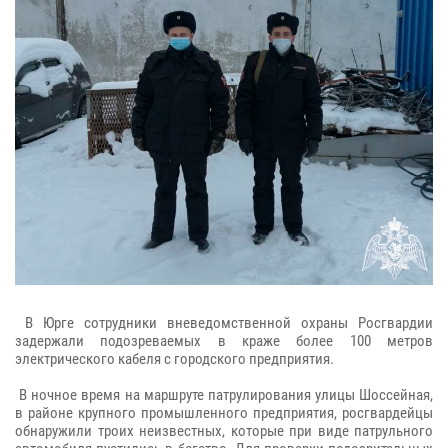
В Юрге сотрудники вневедомственной охраны Росгвардии
задержали подозреваемых в краже более 100 метров
электрического кабеля с городского предприятия.
В ночное время на маршруте патрулирования улицы Шоссейная,
в районе крупного промышленного предприятия, росгвардейцы
обнаружили троих неизвестных, которые при виде патрульного