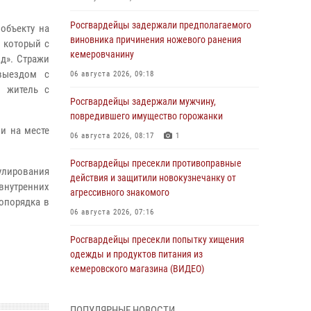
Росгвардейцы задержали предполагаемого
объекту на
виновника причинения ножевого ранения
, который с
кемеровчанину
д». Стражи
выездом с
06 августа 2026, 09:18
й житель с
Росгвардейцы задержали мужчину,
повредившего имущество горожанки
и на месте
06 августа 2026, 08:17
1
Росгвардейцы пресекли противоправные
рулирования
действия и защитили новокузнечанку от
 внутренних
агрессивного знакомого
опорядка в
06 августа 2026, 07:16
Росгвардейцы пресекли попытку хищения
одежды и продуктов питания из
кемеровского магазина (ВИДЕО)
06 августа 2026, 06:08
1
1
ПОПУЛЯРНЫЕ НОВОСТИ