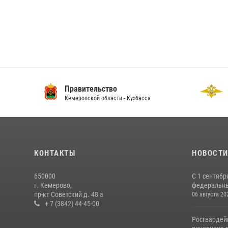
Правительство
ГУ
Кемеровской области - Кузбасса
По 
КОНТАКТЫ
НОВОСТ
650000
С 1 сентябр
г. Кемерово,
федеральный
пр-кт Советский д. 48 а
06 августа 20
+ 7 (3842) 44-45-00
Росгвардей