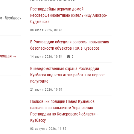
В Кузбассе стартовал чемпионат Сибирского
ордена Жукова округа Росгвардии по
Росгвардейцы вернули домой
служебно-боевой стрельбе
несовершеннолетнюю жительницу Анжеро-
 - Кузбассу
Судженска
05 августа 2026, 10:53
7
08 июля 2026, 09:48
Росгвардейцы задержали в Кемерове
дебошира, устроившего конфликт в
В Росгвардии обсудили вопросы повышения
медицинском учреждении
безопасности объектов ТЭК в Кузбассе
ующая →
05 августа 2026, 09:30
14 июля 2026, 10:54
2
Росгвардейцы задержали участника драки,
Вневедомственная охрана Росгвардии
причинившего побои оппоненту
Кузбасса подвела итоги работы за первое
полугодие
05 августа 2026, 08:50
21 июля 2026, 10:57
Росгвардейцы пресекли нарушение
общественного порядка на городском пляже
Полковник полиции Павел Кузнецов
назначен начальником Управления
05 августа 2026, 08:10
Росгвардии по Кемеровской области –
Кузбассу
Росгвардейцы в Юрге пресекли попытку
проникновения на территорию частного
03 августа 2026, 11:32
домовладения