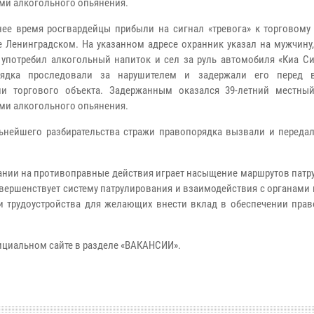
ми алкогольного опьянения.
ее время росгвардейцы прибыли на сигнал «тревога» к торговому 
е Ленинградском. На указанном адресе охранник указал на мужчину
 употребил алкогольный напиток и сел за руль автомобиля «Киа Си
рядка проследовали за нарушителем и задержали его перед 
ии торгового объекта. Задержанным оказался 39-летний местны
ми алкогольного опьянения.
нейшего разбирательства стражи правопорядка вызвали и передал
вании на противоправные действия играет насыщение маршрутов пат
вершенствует систему патрулирования и взаимодействия с органами
и трудоустройства для желающих внести вклад в обеспечении прав
ициальном сайте в разделе «ВАКАНСИИ».