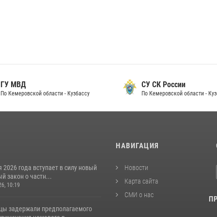
 МВД
СУ СК России
Кемеровской области - Кузбассу
По Кемеровской области - Кузбас
И
НАВИГАЦИЯ
я 2026 года вступает в силу новый
Новости
 закон о частн...
Карта сайта
26, 10:19
СМИ о нас
П
цы задержали предполагаемого