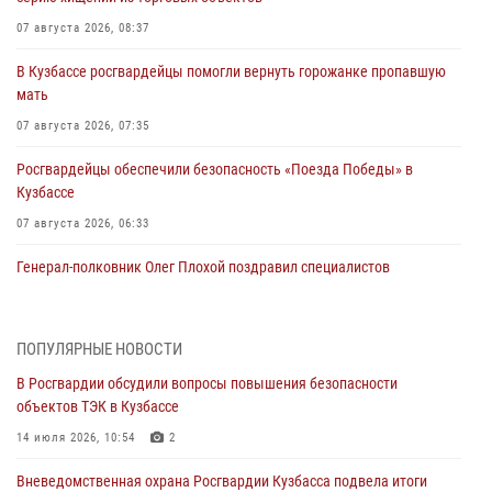
07 августа 2026, 08:37
В Кузбассе росгвардейцы помогли вернуть горожанке пропавшую
мать
07 августа 2026, 07:35
Росгвардейцы обеспечили безопасность «Поезда Победы» в
Кузбассе
07 августа 2026, 06:33
Генерал-полковник Олег Плохой поздравил специалистов
организационно-штатных подразделений Росгвардии с
профессиональным праздником
07 августа 2026, 05:32
ПОПУЛЯРНЫЕ НОВОСТИ
В Росгвардии обсудили вопросы повышения безопасности
С 1 сентября 2026 года вступает в силу новый федеральный закон о
объектов ТЭК в Кузбассе
частной охранной деятельности
14 июля 2026, 10:54
2
06 августа 2026, 10:19
Вневедомственная охрана Росгвардии Кузбасса подвела итоги
Росгвардейцы задержали предполагаемого виновника причинения