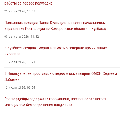
работы за первое полугодие
ножевого ранения кемеровчанину
21 июля 2026, 10:57
06 августа 2026, 09:18
Полковник полиции Павел Кузнецов назначен начальником
Росгвардейцы задержали мужчину, повредившего имущество
Управления Росгвардии по Кемеровской области – Кузбассу
горожанки
03 августа 2026, 11:32
06 августа 2026, 08:17
1
В Кузбассе создают мурал в память о генерале армии Иване
Росгвардейцы пресекли противоправные действия и защитили
Яковлеве
новокузнечанку от агрессивного знакомого
17 июля 2026, 10:21
06 августа 2026, 07:16
В Новокузнецке простились с первым командиром ОМОН Сергеем
Добижей
12 июля 2026, 06:54
Росгвардейцы задержали горожанина, воспользовавшегося
мотоциклом без разрешения владельца
14 июля 2026, 08:52
1
Кузбасский спецназ принял участие в сборе снайперов Сибирского